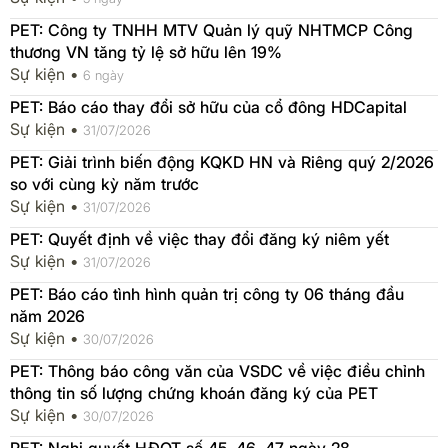
PET: Công ty TNHH MTV Quản lý quỹ NHTMCP Công
thương VN tăng tỷ lệ sở hữu lên 19%
Sự kiện •
6 ngày
PET: Báo cáo thay đổi sở hữu của cổ đông HDCapital
Sự kiện •
31/07/2026
PET: Giải trình biến động KQKD HN và Riêng quý 2/2026
so với cùng kỳ năm trước
Sự kiện •
31/07/2026
PET: Quyết định về việc thay đổi đăng ký niêm yết
Sự kiện •
31/07/2026
PET: Báo cáo tình hình quản trị công ty 06 tháng đầu
năm 2026
Sự kiện •
30/07/2026
PET: Thông báo công văn của VSDC về việc điều chỉnh
thông tin số lượng chứng khoán đăng ký của PET
Sự kiện •
30/07/2026
PET: Nghị quyết HĐQT số 45, 46, 47 ngày 28,