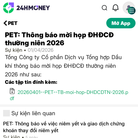
PET
Mở App
PET: Thông báo mời họp ĐHĐCĐ
thường niên 2026
Sự kiện •
01/04/2026
Tổng Công ty Cổ phần Dịch vụ Tổng hợp Dầu
khí thông báo mời họp ĐHĐCĐ thường niên
2026 như sau:
Các tập tin đính kèm:
20260401--PET--TB-moi-hop-DHDCDTN-2026.p
df
Sự kiện liên quan
PET: Thông báo về việc niêm yết và giao dịch chứng
khoán thay đổi niêm yết
Sự kiện •
5 ngày