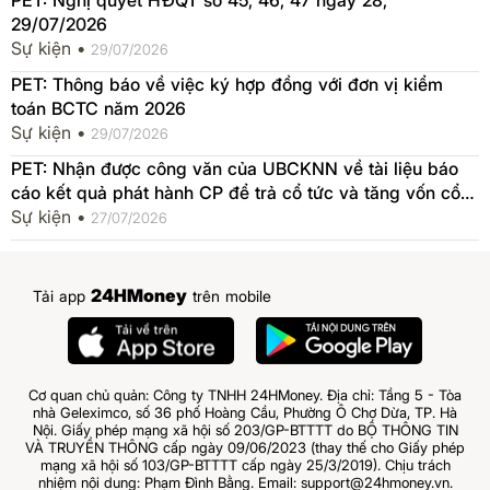
29/07/2026
Sự kiện •
29/07/2026
PET: Thông báo về việc ký hợp đồng với đơn vị kiểm
toán BCTC năm 2026
Sự kiện •
29/07/2026
PET: Nhận được công văn của UBCKNN về tài liệu báo
cáo kết quả phát hành CP để trả cổ tức và tăng vốn cổ
phần từ nguồn vốn CSH
Sự kiện •
27/07/2026
24HMoney
Tải app
trên mobile
Cơ quan chủ quản: Công ty TNHH 24HMoney. Địa chỉ: Tầng 5 - Tòa
nhà Geleximco, số 36 phố Hoàng Cầu, Phường Ô Chợ Dừa, TP. Hà
Nội. Giấy phép mạng xã hội số 203/GP-BTTTT do BỘ THÔNG TIN
VÀ TRUYỀN THÔNG cấp ngày 09/06/2023 (thay thế cho Giấy phép
mạng xã hội số 103/GP-BTTTT cấp ngày 25/3/2019). Chịu trách
nhiệm nội dung: Phạm Đình Bằng. Email: support@24hmoney.vn.