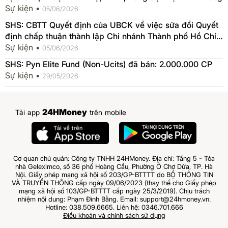
Sự kiện •
05/06/2026
SHS: CBTT Quyết định của UBCK về việc sửa đổi Quyết
định chấp thuận thành lập Chi nhánh Thành phố Hồ Chí
Minh
Sự kiện •
05/06/2026
SHS: Pyn Elite Fund (Non-Ucits) đã bán: 2.000.000 CP
Sự kiện •
29/05/2026
24HMoney
Tải app
trên mobile
Cơ quan chủ quản: Công ty TNHH 24HMoney. Địa chỉ: Tầng 5 - Tòa
nhà Geleximco, số 36 phố Hoàng Cầu, Phường Ô Chợ Dừa, TP. Hà
Nội. Giấy phép mạng xã hội số 203/GP-BTTTT do BỘ THÔNG TIN
VÀ TRUYỀN THÔNG cấp ngày 09/06/2023 (thay thế cho Giấy phép
mạng xã hội số 103/GP-BTTTT cấp ngày 25/3/2019). Chịu trách
nhiệm nội dung: Phạm Đình Bằng. Email: support@24hmoney.vn.
Hotline: 038.509.6665. Liên hệ: 0346.701.666
Điều khoản và chính sách sử dụng