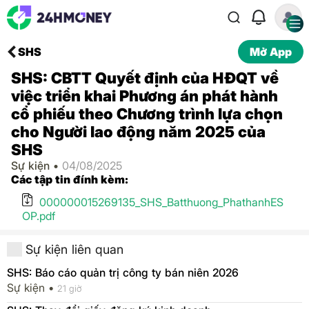
SHS
Mở App
SHS: CBTT Quyết định của HĐQT về
việc triển khai Phương án phát hành
cổ phiếu theo Chương trình lựa chọn
cho Người lao động năm 2025 của
SHS
Sự kiện •
04/08/2025
Các tập tin đính kèm:
000000015269135_SHS_Batthuong_PhathanhES
OP.pdf
Sự kiện liên quan
SHS: Báo cáo quản trị công ty bán niên 2026
Sự kiện •
21 giờ