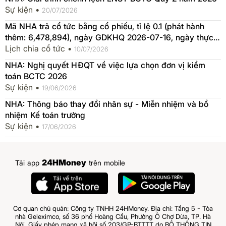
Sự kiện •
20/07/2026
Mã NHA trả cổ tức bằng cổ phiếu, tỉ lệ 0.1 (phát hành
thêm: 6,478,894), ngày GDKHQ 2026-07-16, ngày thực
hiện 2026-07-17
Lịch chia cổ tức •
10/07/2026
NHA: Nghị quyết HĐQT về việc lựa chọn đơn vị kiểm
toán BCTC 2026
Sự kiện •
19/06/2026
NHA: Thông báo thay đổi nhân sự - Miễn nhiệm và bổ
nhiệm Kế toán trưởng
Sự kiện •
17/06/2026
24HMoney
Tải app
trên mobile
Cơ quan chủ quản: Công ty TNHH 24HMoney. Địa chỉ: Tầng 5 - Tòa
nhà Geleximco, số 36 phố Hoàng Cầu, Phường Ô Chợ Dừa, TP. Hà
Nội. Giấy phép mạng xã hội số 203/GP-BTTTT do BỘ THÔNG TIN