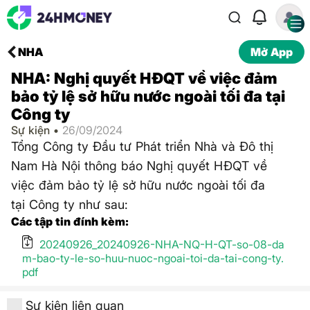
NHA
Mở App
NHA: Nghị quyết HĐQT về việc đảm
bảo tỷ lệ sở hữu nước ngoài tối đa tại
Công ty
Sự kiện •
26/09/2024
Tổng Công ty Đầu tư Phát triển Nhà và Đô thị
Nam Hà Nội thông báo Nghị quyết HĐQT về
việc đảm bảo tỷ lệ sở hữu nước ngoài tối đa
tại Công ty như sau:
Các tập tin đính kèm:
20240926_20240926-NHA-NQ-H-QT-so-08-da
m-bao-ty-le-so-huu-nuoc-ngoai-toi-da-tai-cong-ty.
pdf
Sự kiện liên quan