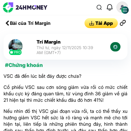
Bài của Trí Margin
Tải App
Trí Margin
Thứ tư, ngày 12/11/2025 10:39
PRO
AM (GMT+7)
#Chứng khoán
VSC đã đến lúc bắt đáy được chưa?
Cổ phiếu VSC sau cơn sóng giảm vừa rồi có mức chiết
khấu cực kỳ đáng quan tâm, từ vùng đỉnh 36 giảm về giá
21 hiện tại thì mức chiết khấu đâu đó hơn 41%!
Nếu nhìn đồ thị VSC giai đoạn vừa rồi, ta có thể thấy xu
hướng giảm VSC hết sức là rõ ràng và mạnh mẽ cho tới
hiện tại, liên tiếp là những phiên thủng đáy, hình thành
đỉnh sau thấp hơn đỉnh trước và đáy sau thấp hơn đáy