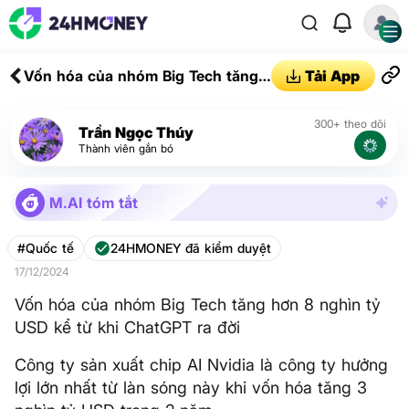
Vốn hóa của nhóm Big Tech tăng
Tải App
hơn 8 nghìn tỷ USD kể từ khi
ChatGPT ra đời
300+ theo dõi
Trần Ngọc Thúy
Thành viên gắn bó
M.AI tóm tắt
#Quốc tế
24HMONEY đã kiểm duyệt
17/12/2024
Vốn hóa của nhóm Big Tech tăng hơn 8 nghìn tỷ
USD kể từ khi ChatGPT ra đời
Công ty sản xuất chip AI Nvidia là công ty hưởng
lợi lớn nhất từ làn sóng này khi vốn hóa tăng 3