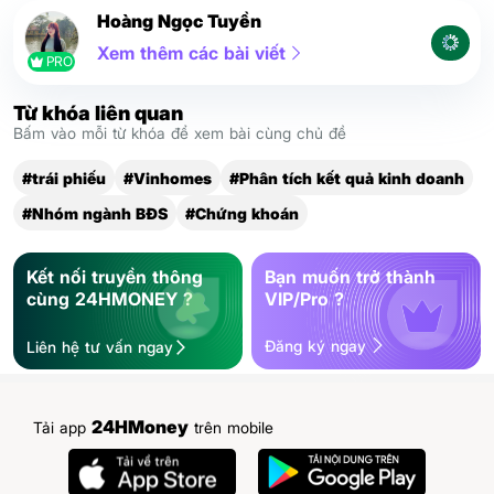
Hoàng Ngọc Tuyền
Xem thêm các bài viết
PRO
Từ khóa liên quan
Bấm vào mỗi từ khóa để xem bài cùng chủ đề
#trái phiếu
#Vinhomes
#Phân tích kết quả kinh doanh
#Nhóm ngành BĐS
#Chứng khoán
Kết nối truyền thông
Bạn muốn trở thành
cùng 24HMONEY ?
VIP/Pro ?
Đăng ký ngay
Liên hệ tư vấn ngay
24HMoney
Tải app
trên mobile