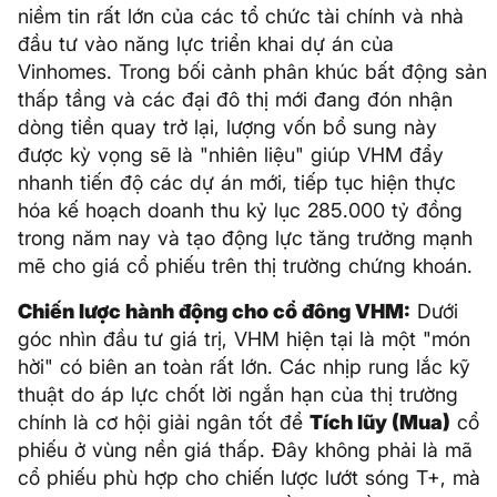
niềm tin rất lớn của các tổ chức tài chính và nhà
đầu tư vào năng lực triển khai dự án của
Vinhomes. Trong bối cảnh phân khúc bất động sản
thấp tầng và các đại đô thị mới đang đón nhận
dòng tiền quay trở lại, lượng vốn bổ sung này
được kỳ vọng sẽ là "nhiên liệu" giúp VHM đẩy
nhanh tiến độ các dự án mới, tiếp tục hiện thực
hóa kế hoạch doanh thu kỷ lục 285.000 tỷ đồng
trong năm nay và tạo động lực tăng trưởng mạnh
mẽ cho giá cổ phiếu trên thị trường chứng khoán.
Chiến lược hành động cho cổ đông VHM:
Dưới
góc nhìn đầu tư giá trị, VHM hiện tại là một "món
hời" có biên an toàn rất lớn. Các nhịp rung lắc kỹ
thuật do áp lực chốt lời ngắn hạn của thị trường
chính là cơ hội giải ngân tốt để
Tích lũy (Mua)
cổ
phiếu ở vùng nền giá thấp. Đây không phải là mã
cổ phiếu phù hợp cho chiến lược lướt sóng T+, mà