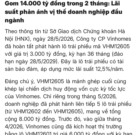
Gom 14.000 tỷ đồng trong 2 tháng: Lãi
suất phản ánh vị thế doanh nghiệp đầu
ngành
Theo thông tin từ Sở Giao dịch Chứng khoán Hà
Nội (HNX), ngày 28/5/2026, Công ty CP Vinhomes
đã hoàn tất phát hành lô trái phiếu mã VHM12605
với giá trị 3.000 tỷ đồng, kỳ hạn 36 tháng (đáo
hạn ngày 28/5/2029). Đây là lô trái phiếu có tài
sản bảo đảm, áp dụng mức lãi suất 12,5%/năm.
Đáng chú ý, VHM12605 là mảnh ghép cuối cùng
khép lại chiến dịch huy động vốn cực kỳ tốc lực
của Vinhomes. Chỉ riêng trong tháng 5/2026,
doanh nghiệp đã phát hành liên tiếp 5 lô trái phiếu
(từ VHM12602 đến VHM12605), mang về tổng
cộng 8.000 tỷ đồng. Trước đó, vào giữa tháng
4/2026, Vinhomes cũng đã kích hoạt thị trường
bằng lô VHM12601 trị giá 6.000 tỷ đồng với kỳ hạn