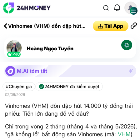
Vinhomes (VHM) dồn dập hút
Tải App
14.000 tỷ đồng trái phiếu: Tiền lớn
đang đổ về đâu?
Hoàng Ngọc Tuyền
PRO
M.AI tóm tắt
#Chuyên gia
24HMONEY đã kiểm duyệt
02/06/2026
Vinhomes (VHM) dồn dập hút 14.000 tỷ đồng trái
phiếu: Tiền lớn đang đổ về đâu?
Chỉ trong vòng 2 tháng (tháng 4 và tháng 5/2026),
"gã khổng lồ" bất động sản Vinhomes (mã:
VHM
)