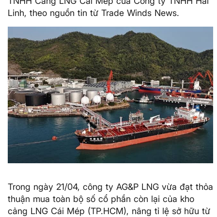
TNHH Cảng LNG Cái Mép của Công ty TNHH Hải
Linh, theo nguồn tin từ Trade Winds News.
Trong ngày 21/04, công ty AG&P LNG vừa đạt thỏa
thuận mua toàn bộ số cổ phần còn lại của kho
cảng LNG Cái Mép (TP.HCM), nâng tỉ lệ sở hữu từ