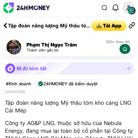
Tập đoàn năng lượng Mỹ thâu tóm
Tải App
kho cảng LNG Cái Mép
300+ theo dõi
Phạm Thị Ngọc Trâm
Thành viên gắn bó
M.AI tóm tắt
#Kinh doanh
24HMONEY đã kiểm duyệt
22/04/2026
Tập đoàn năng lượng Mỹ thâu tóm kho cảng LNG
Cái Mép
Công ty AG&P LNG, thuộc sở hữu của Nebula
Energy, đang mua lại toàn bộ cổ phần tại Công ty