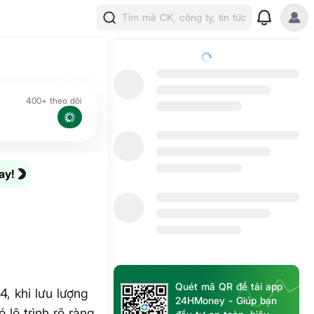
Tìm mã CK, công ty, tin tức
400+ theo dõi
ay!
Quét mã QR để tải app
4, khi lưu lượng
24HMoney - Giúp bạn
lộ trình rõ ràng