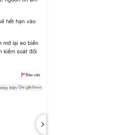
sẽ hết hạn vào
 mở lại eo biển
n kiểm soát đối
Báo cáo
ney trên