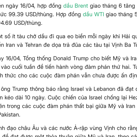
ên ngày 16/04, hợp đồng
dầu Brent
giao tháng 6 tăng
mức 99.39 USD/thùng. Hợp đồng
dầu WTI
giao tháng 
94.69 USD/thùng.
t số ít tàu chở dầu đi qua eo biển mỗi ngày khi Hải
ển Iran và Tehran đe dọa trả đũa các tàu tại Vịnh Ba T
y 16/04, Tổng thống Donald Trump cho biết Mỹ và Ira
vào cuối tuần để tiến hành vòng đàm phán thứ hai. Tu
nh thức cho các cuộc đàm phán vẫn chưa được ấn địn
 ông Trump thông báo rằng Israel và Lebanon đã đạt 
 kéo dài 10 ngày. Cuộc chiến của Israel chống lại He
n trong các cuộc đàm phán thất bại giữa Mỹ và Iran 
Pakistan.
nh đạo châu Âu và các nước Ả-rập vùng Vịnh cho rằng
 để đạt được một thỏa thuận giữa Mỹ và Iran, theo c