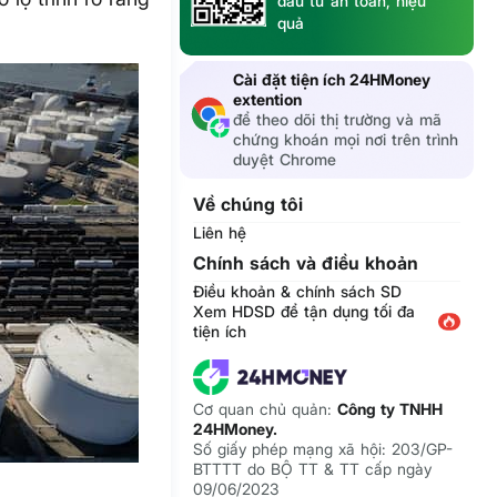
đầu tư an toàn, hiệu
quả
Cài đặt tiện ích 24HMoney
extention
để theo dõi thị trường và mã
chứng khoán mọi nơi trên trình
duyệt Chrome
Về chúng tôi
Liên hệ
Chính sách và điều khoản
Điều khoản & chính sách SD
Xem HDSD để tận dụng tối đa
tiện ích
Cơ quan chủ quản:
Công ty TNHH
24HMoney.
Số giấy phép mạng xã hội: 203/GP-
BTTTT do BỘ TT & TT cấp ngày
09/06/2023