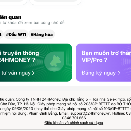
liên quan
 từ khóa để xem bài cùng chủ đề
t
#Dầu WTI
#Hàng hóa
i truyền thông
Bạn muốn trở thà
24HMONEY ?
VIP/Pro ?
ệ tư vấn ngay
Đăng ký ngay
hủ quản: Công ty TNHH 24HMoney. Địa chỉ: Tầng 5 - Tòa nhà Geleximco, s
Chợ Dừa, TP. Hà Nội. Giấy phép mạng xã hội số 203/GP-BTTTT do BỘ T
ngày 09/06/2023 (thay thế cho Giấy phép mạng xã hội số 103/GP-BTTTT 
 nhiệm nội dung: Phạm Đình Bằng. Email: support@24hmoney.vn. Hotline: 03
0346.701.666
Điều khoản và chính sách sử dụng