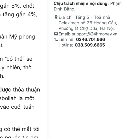
Chịu trách nhiệm nội dung:
Phạm
 gần 5%, chốt
Đình Bằng.
5 tăng gần 4%,
Địa chỉ: Tầng 5 - Toà nhà
Geleximco số 36 Hoàng Cầu,
Phường Ô Chợ Dừa, Hà Nội.
Email: support@24hmoney.vn.
 quân Mỹ phong
Liên hệ:
0346.701.666
ư.
Hotline:
038.509.6665
n “có thể” sẽ
y nhiên, thời
h.
được thỏa thuận
zbollah là một
vào cuối tuần
 có thể mất tới
ác nguồn tin am