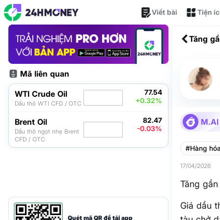
Viết bài
Tiện í
Tăng gầ
Mã liên quan
77.54
WTI Crude Oil
+0.32%
Dầu thô WTI CFD / OTC
82.47
Brent Oil
M.AI
-0.03%
Dầu thô ngọt nhẹ Brent
CFD / OTC
#Hàng hó
17/04/2026
Tăng gần 
Giá dầu t
Quét mã QR để tải app
tàu chở d