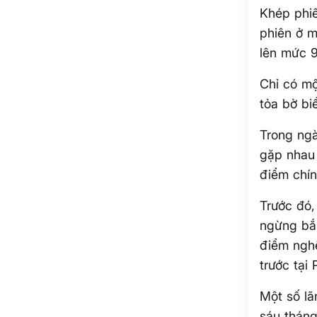
Khép phi
phiên ở 
lên mức 
Chỉ có mộ
tỏa bờ bi
Trong ngà
gặp nhau 
điểm chí
Trước đó,
ngừng bắn
điểm nghẽ
trước tại 
Một số lã
sáu tháng