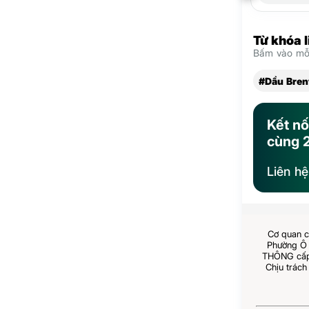
Từ khóa 
Bấm vào mỗi
#Dầu Bren
Kết nố
cùng 
Liên h
Cơ quan c
Phường Ô 
THÔNG cấp 
Chịu trách