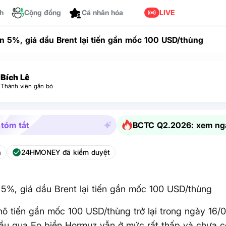
ch
Cộng đồng
LIVE
Cá nhân hóa
n 5%, giá dầu Brent lại tiến gần mốc 100 USD/thùng
Bích Lê
Thành viên gắn bó
 tóm tắt
BCTC Q2.2026: xem ng
a
24HMONEY đã kiểm duyệt
5%, giá dầu Brent lại tiến gần mốc 100 USD/thùng
hô tiến gần mốc 100 USD/thùng trở lại trong ngày 16/0
ầu qua Eo biển Hormuz vẫn ở mức rất thấp và chưa có 