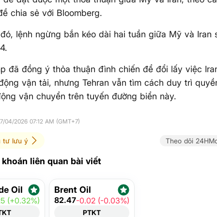
đề chia sẻ với Bloomberg.
 đó, lệnh ngừng bắn kéo dài hai tuần giữa Mỹ và Iran 
4.
 đã đồng ý thỏa thuận đình chiến để đổi lấy việc Iran
động vận tải, nhưng Tehran vẫn tìm cách duy trì quyề
động vận chuyển trên tuyến đường biển này.
17/04/2026 07:12 AM (GMT+7)
 tư lưu ý
Theo dõi 24HMo
khoán liên quan bài viết
de Oil
Brent Oil
82.47
25 (+0.32%)
-0.02 (-0.03%)
TKT
PTKT