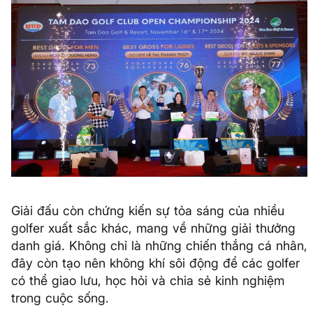
Giải đấu còn chứng kiến sự tỏa sáng của nhiều
golfer xuất sắc khác, mang về những giải thưởng
danh giá. Không chỉ là những chiến thắng cá nhân,
đây còn tạo nên không khí sôi động để các golfer
có thể giao lưu, học hỏi và chia sẻ kinh nghiệm
trong cuộc sống.