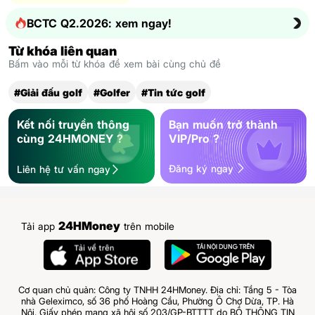
BCTC Q2.2026: xem ngay!
Từ khóa liên quan
Bấm vào mỗi từ khóa để xem bài cùng chủ đề
#Giải đấu golf
#Golfer
#Tin tức golf
Kết nối truyền thông
Bạn muốn trở thành
cùng 24HMONEY ?
VIP/Pro ?
Đăng ký ngay
Liên hệ tư vấn ngay
24HMoney
Tải app
trên mobile
Cơ quan chủ quản: Công ty TNHH 24HMoney. Địa chỉ: Tầng 5 - Tòa
nhà Geleximco, số 36 phố Hoàng Cầu, Phường Ô Chợ Dừa, TP. Hà
Nội. Giấy phép mạng xã hội số 203/GP-BTTTT do BỘ THÔNG TIN