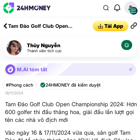
Tam Đảo Golf Club Open
Tải App
Championship 2024: Hơn 600
golfer thi đấu thăng hoa, giải đấu
Thủy Nguyễn
lần lượt gọi tên các nhà vô địch
Thành viên tích cực
mới
M.AI tóm tắt
#Phong cách
24HMONEY đã kiểm duyệt
18/11/2024
Tam Đảo Golf Club Open Championship 2024: Hơn
600 golfer thi đấu thăng hoa, giải đấu lần lượt gọi
tên các nhà vô địch mới
Vào ngày 16 & 17/11/2024 vừa qua, sân golf Tam