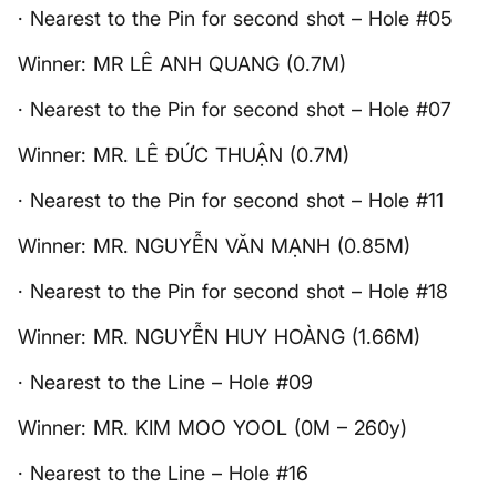
· Nearest to the Pin for second shot – Hole #05
Winner: MR LÊ ANH QUANG (0.7M)
· Nearest to the Pin for second shot – Hole #07
Winner: MR. LÊ ĐỨC THUẬN (0.7M)
· Nearest to the Pin for second shot – Hole #11
Winner: MR. NGUYỄN VĂN MẠNH (0.85M)
· Nearest to the Pin for second shot – Hole #18
Winner: MR. NGUYỄN HUY HOÀNG (1.66M)
· Nearest to the Line – Hole #09
Winner: MR. KIM MOO YOOL (0M – 260y)
· Nearest to the Line – Hole #16