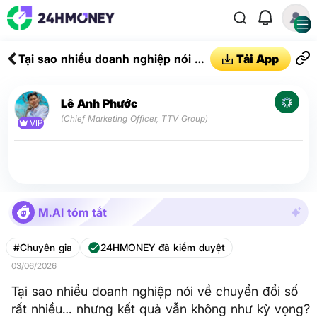
Tại sao nhiều doanh nghiệp nói về
Tải App
chuyển đổi số rất nhiều… nhưng
kết quả vẫn không như kỳ vọng?
Lê Anh Phước
(Chief Marketing Officer, TTV Group)
VIP
M.AI tóm tắt
#Chuyên gia
24HMONEY đã kiểm duyệt
03/06/2026
Tại sao nhiều doanh nghiệp nói về chuyển đổi số
rất nhiều… nhưng kết quả vẫn không như kỳ vọng?