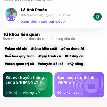
Lê Anh Phước
(Chief Marketing Officer, TTV Group)
VIP
Xem thêm các bài viết
Từ khóa liên quan
Bấm vào mỗi từ khóa để xem bài cùng chủ đề
#giảm chi phí
#tăng hiệu suất
#ứng dụng AI
#số hóa quy trình
#quy trình cũ
#tư duy cũ
#cách quản trị cũ
#chuyển đổi số
#Kỹ năng
Kết nối truyền thông
Bạn muốn trở thành
cùng 24HMONEY ?
VIP/Pro ?
Đăng ký ngay
Liên hệ tư vấn ngay