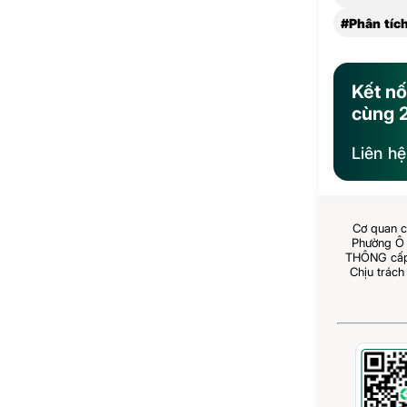
#Phân tíc
Kết nố
cùng 
Liên h
Cơ quan c
Phường Ô 
THÔNG cấp 
Chịu trách