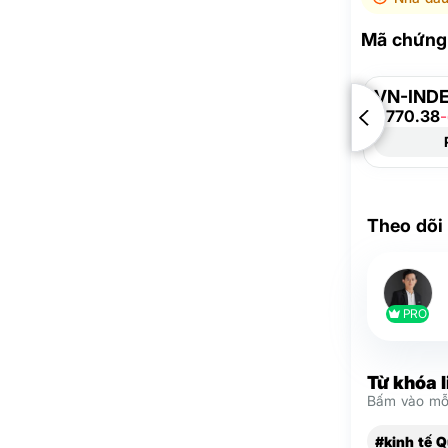
Mã chứng 
VN-IND
1,770.38
Theo dõi
PRO
Từ khóa 
Bấm vào mỗi
#kinh tế 