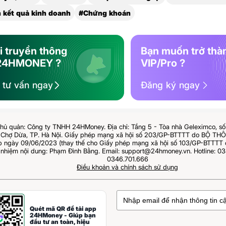
h kết quả kinh doanh
#Chứng khoán
i truyền thông
Bạn muốn trở thà
24HMONEY ?
VIP/Pro ?
ệ tư vấn ngay
Đăng ký ngay
hủ quản: Công ty TNHH 24HMoney. Địa chỉ: Tầng 5 - Tòa nhà Geleximco, s
Chợ Dừa, TP. Hà Nội. Giấy phép mạng xã hội số 203/GP-BTTTT do BỘ T
ngày 09/06/2023 (thay thế cho Giấy phép mạng xã hội số 103/GP-BTTTT 
 nhiệm nội dung: Phạm Đình Bằng. Email: support@24hmoney.vn. Hotline: 03
0346.701.666
Điều khoản và chính sách sử dụng
Quét mã QR để tải app
24HMoney - Giúp bạn
đầu tư an toàn, hiệu