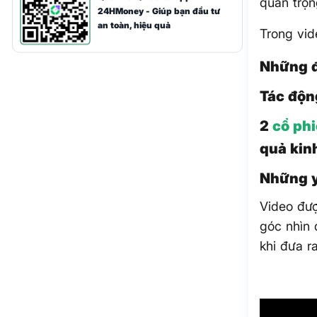
quan trọn
24HMoney - Giúp bạn đầu tư
an toàn, hiệu quả
Trong vid
Những đ
Tác độn
2
cổ ph
quả kin
Những yế
Video đượ
góc nhìn 
khi đưa r