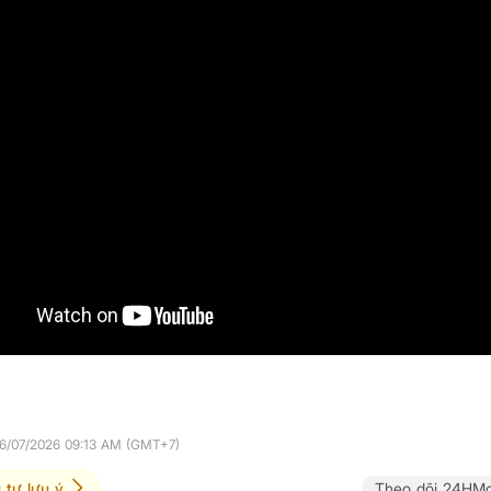
06/07/2026 09:13 AM (GMT+7)
 tư lưu ý
Theo dõi 24HMo