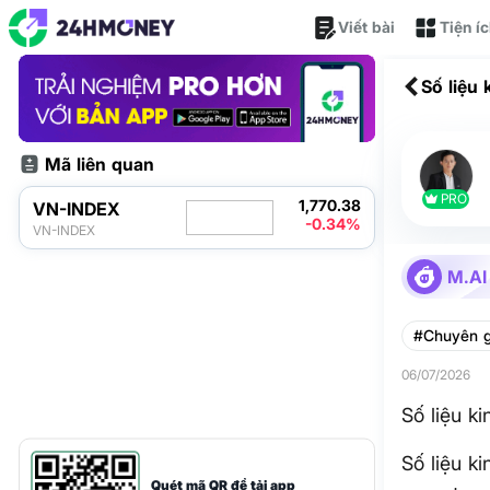
Viết bài
Tiện í
Số liệu 
Mã liên quan
PRO
1,770.38
VN-INDEX
-0.34%
VN-INDEX
M.AI
#Chuyên g
06/07/2026
Số liệu k
Số liệu k
Quét mã QR để tải app