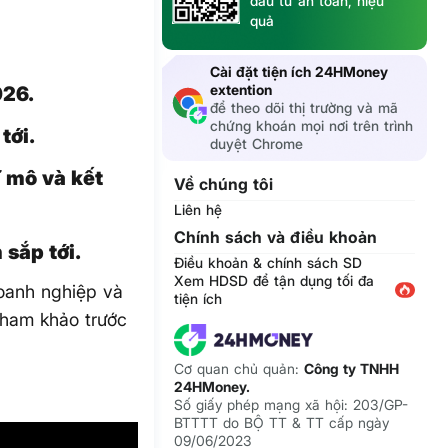
đầu tư an toàn, hiệu
quả
Cài đặt tiện ích 24HMoney
extention
026.
để theo dõi thị trường và mã
chứng khoán mọi nơi trên trình
tới.
duyệt Chrome
ĩ mô và kết
Về chúng tôi
Liên hệ
Chính sách và điều khoản
 sắp tới.
Điều khoản & chính sách SD
Xem HDSD để tận dụng tối đa
doanh nghiệp và
tiện ích
tham khảo trước
Cơ quan chủ quản:
Công ty TNHH
24HMoney.
Số giấy phép mạng xã hội: 203/GP-
BTTTT do BỘ TT & TT cấp ngày
09/06/2023