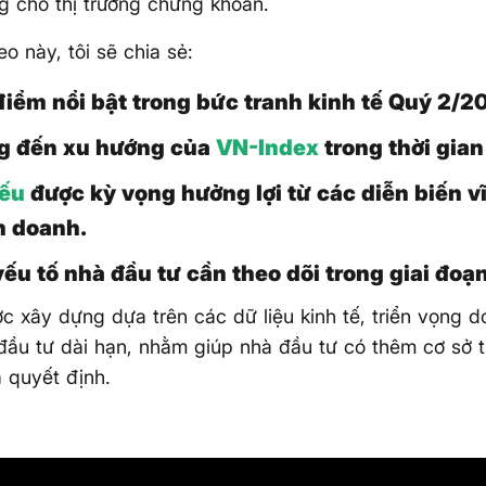
g cho thị trường chứng khoán.
eo này, tôi sẽ chia sẻ:
iểm nổi bật trong bức tranh kinh tế Quý 2/2
g đến xu hướng của
VN-Index
trong thời gian 
iếu
được kỳ vọng hưởng lợi từ các diễn biến v
h doanh.
u tố nhà đầu tư cần theo dõi trong giai đoạn
c xây dựng dựa trên các dữ liệu kinh tế, triển vọng 
đầu tư dài hạn, nhằm giúp nhà đầu tư có thêm cơ sở 
a quyết định.