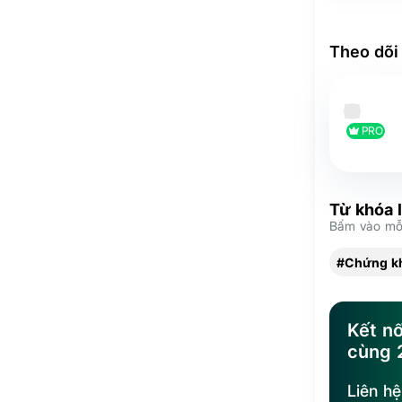
Theo dõi
PRO
Từ khóa 
Bấm vào mỗi
#Chứng k
Kết nố
cùng
Liên h