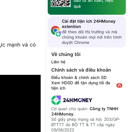
đầu tư an toàn, hiệu
quả
Cài đặt tiện ích 24HMoney
extention
để theo dõi thị trường và mã
chứng khoán mọi nơi trên trình
duyệt Chrome
lực mạnh và có
Về chúng tôi
Liên hệ
Chính sách và điều khoản
Điều khoản & chính sách SD
Xem HDSD để tận dụng tối đa
tiện ích
Cơ quan chủ quản:
Công ty TNHH
24HMoney.
Số giấy phép mạng xã hội: 203/GP-
BTTTT do BỘ TT & TT cấp ngày
09/06/2023