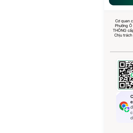
Cơ quan c
Phường Ô 
THÔNG cấp 
Chịu trách
C
e
đ
c
d