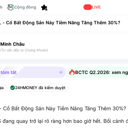
Cá nhân hóa
ch
Cộng đồng
LIVE
 - Cổ Bất Động Sản Này Tiềm Năng Tăng Thêm 30%?
Minh Châu
(Tư vấn đầu tư Chứng Khoán)
 tóm tắt
BCTC Q2.2026: xem ng
ia
24HMONEY đã kiểm duyệt
- Cổ Bất Động Sản Này Tiềm Năng Tăng Thêm 30%?
đang quay trở lại rõ ràng hơn bao giờ hết. Bối cảnh đ