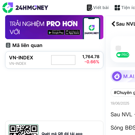
Viết bài
Tiện í
Sau NVL
Mã liên quan
PRO
1,764.78
VN-INDEX
-0.66%
VN-INDEX
M.AI
#Chuyên g
19/06/2025
Sau NVL 
Sóng BĐS 
Quét mã QR để tải app