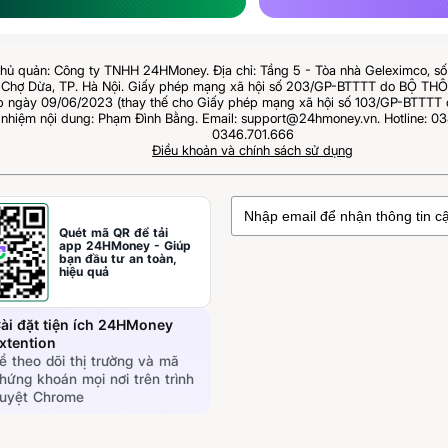
hủ quản: Công ty TNHH 24HMoney. Địa chỉ: Tầng 5 - Tòa nhà Geleximco, s
Chợ Dừa, TP. Hà Nội. Giấy phép mạng xã hội số 203/GP-BTTTT do BỘ T
ngày 09/06/2023 (thay thế cho Giấy phép mạng xã hội số 103/GP-BTTTT 
 nhiệm nội dung: Phạm Đình Bằng. Email: support@24hmoney.vn. Hotline: 03
0346.701.666
Điều khoản và chính sách sử dụng
Quét mã QR để tải
app 24HMoney - Giúp
bạn đầu tư an toàn,
hiệu quả
ài đặt tiện ích 24HMoney
xtention
ể theo dõi thị trường và mã
hứng khoán mọi nơi trên trình
uyệt Chrome