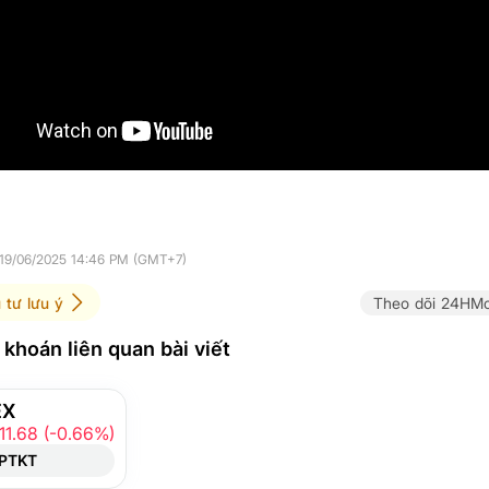
 19/06/2025 14:46 PM (GMT+7)
 tư lưu ý
Theo dõi 24HMo
khoán liên quan bài viết
EX
11.68 (-0.66%)
PTKT