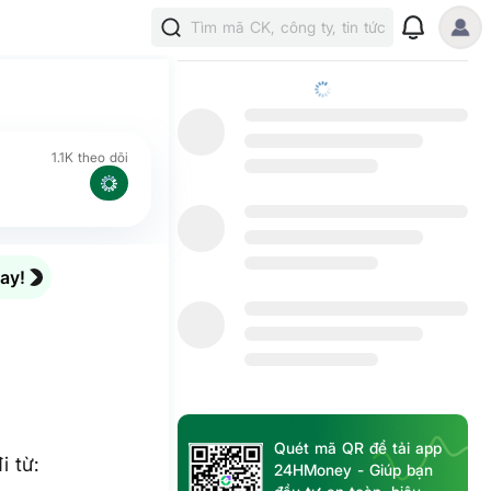
Tìm mã CK, công ty, tin tức
1.1K theo dõi
ay!
Quét mã QR để tải app
i từ:
24HMoney - Giúp bạn