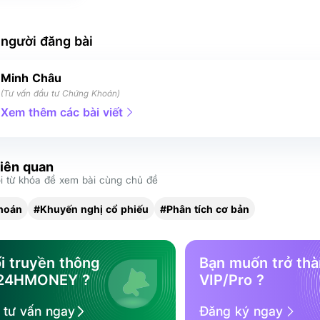
 người đăng bài
Minh Châu
(Tư vấn đầu tư Chứng Khoán)
Xem thêm các bài viết
liên quan
 từ khóa để xem bài cùng chủ đề
hoán
#Khuyến nghị cổ phiếu
#Phân tích cơ bản
i truyền thông
Bạn muốn trở th
 24HMONEY ?
VIP/Pro ?
ệ tư vấn ngay
Đăng ký ngay