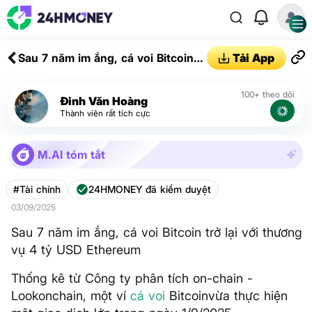
Sau 7 năm im ắng, cá voi Bitcoin
Tải App
trở lại với thương vụ 4 tỷ USD
Ethereum
100+ theo dõi
Đinh Văn Hoàng
Thành viên rất tích cực
M.AI tóm tắt
#Tài chính
24HMONEY đã kiểm duyệt
03/09/2025
Sau 7 năm im ắng, cá voi Bitcoin trở lại với thương
vụ 4 tỷ USD Ethereum
Thống kê từ Công ty phân tích on-chain -
Lookonchain, một ví
cá voi
Bitcoinvừa thực hiện