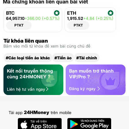
Mã chứng khoán liên quan bài viết
BTC
ETH
64,957.10
+366.00 (+0.57%)
1,915.52
+4.84 (+0.25%)
PTKT
PTKT
Từ khóa liên quan
Bấm vào mỗi từ khóa để xem bài cùng chủ đề
#Các loại tiền ảo khác
#Tiền ảo
#Tài chính
Kết nối truyền thông
Bạn muốn trở thành
cùng 24HMONEY ?
VIP/Pro ?
Đăng ký ngay
Liên hệ tư vấn ngay
24HMoney
Tải app
trên mobile