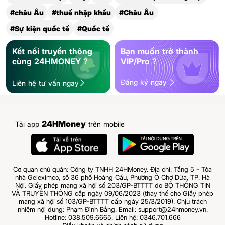
#châu Âu
#thuế nhập khẩu
#Châu Âu
#Sự kiện quốc tế
#Quốc tế
Kết nối truyền thông
Bạn muốn trở thành
cùng 24HMONEY ?
VIP/Pro ?
Đăng ký ngay
Liên hệ tư vấn ngay
24HMoney
Tải app
trên mobile
Cơ quan chủ quản: Công ty TNHH 24HMoney. Địa chỉ: Tầng 5 - Tòa
nhà Geleximco, số 36 phố Hoàng Cầu, Phường Ô Chợ Dừa, TP. Hà
Nội. Giấy phép mạng xã hội số 203/GP-BTTTT do BỘ THÔNG TIN
VÀ TRUYỀN THÔNG cấp ngày 09/06/2023 (thay thế cho Giấy phép
mạng xã hội số 103/GP-BTTTT cấp ngày 25/3/2019). Chịu trách
nhiệm nội dung: Phạm Đình Bằng. Email: support@24hmoney.vn.
Hotline: 038.509.6665. Liên hệ: 0346.701.666