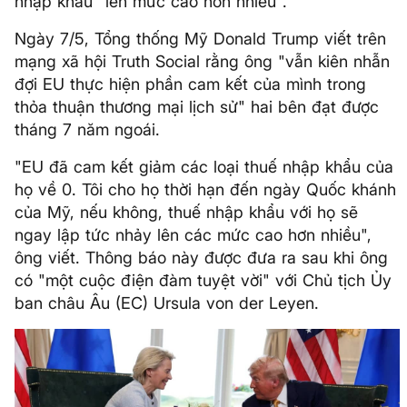
nhập khẩu "lên mức cao hơn nhiều".
Ngày 7/5, Tổng thống Mỹ Donald Trump viết trên
mạng xã hội Truth Social rằng ông "vẫn kiên nhẫn
đợi EU thực hiện phần cam kết của mình trong
thỏa thuận thương mại lịch sử" hai bên đạt được
tháng 7 năm ngoái.
"EU đã cam kết giảm các loại thuế nhập khẩu của
họ về 0. Tôi cho họ thời hạn đến ngày Quốc khánh
của Mỹ, nếu không, thuế nhập khẩu với họ sẽ
ngay lập tức nhảy lên các mức cao hơn nhiều",
ông viết. Thông báo này được đưa ra sau khi ông
có "một cuộc điện đàm tuyệt vời" với Chủ tịch Ủy
ban châu Âu (EC) Ursula von der Leyen.