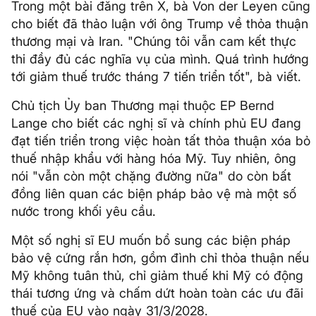
Trong một bài đăng trên X, bà Von der Leyen cũng
cho biết đã thảo luận với ông Trump về thỏa thuận
thương mại và Iran. "Chúng tôi vẫn cam kết thực
thi đầy đủ các nghĩa vụ của mình. Quá trình hướng
tới giảm thuế trước tháng 7 tiến triển tốt", bà viết.
Chủ tịch Ủy ban Thương mại thuộc EP Bernd
Lange cho biết các nghị sĩ và chính phủ EU đang
đạt tiến triển trong việc hoàn tất thỏa thuận xóa bỏ
thuế nhập khẩu với hàng hóa Mỹ. Tuy nhiên, ông
nói "vẫn còn một chặng đường nữa" do còn bất
đồng liên quan các biện pháp bảo vệ mà một số
nước trong khối yêu cầu.
Một số nghị sĩ EU muốn bổ sung các biện pháp
bảo vệ cứng rắn hơn, gồm đình chỉ thỏa thuận nếu
Mỹ không tuân thủ, chỉ giảm thuế khi Mỹ có động
thái tương ứng và chấm dứt hoàn toàn các ưu đãi
thuế của EU vào ngày 31/3/2028.