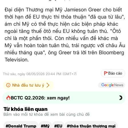
Đại diện Thương mại Mỹ Jamieson Greer cho biết
thời hạn để EU thực thi thỏa thuận "đã qua từ lâu",
ám chỉ Mỹ có thể thực hiện các biện pháp khác
ngoài tăng thuế ôtô nếu EU không tuân thủ. "Ôtô
chỉ là một phần thôi. Còn nhiều vấn đề khác mà
Mỹ vẫn hoàn toàn tuân thủ, trái ngược với châu Âu
nhiều tháng qua", ông Greer trả lời trên Bloomberg
Television.
Báo cáo
Thứ sáu, ngày 08/05/2026 20:44 PM (GMT+7)
Nhà đầu tư lưu ý
BCTC Q2.2026: xem ngay!
Từ khóa liên quan
Bấm vào mỗi từ khóa để xem bài cùng chủ đề
#Donald Trump
#Mỹ
#EU
#thỏa thuận thương mại