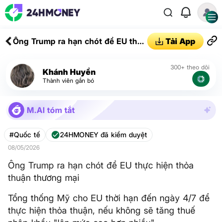
Ông Trump ra hạn chót để EU thực
Tải App
hiện thỏa thuận thương mại
300+ theo dõi
Khánh Huyền
Thành viên gắn bó
M.AI tóm tắt
#Quốc tế
24HMONEY đã kiểm duyệt
08/05/2026
Ông Trump ra hạn chót để EU thực hiện thỏa
thuận thương mại
Tổng thống Mỹ cho EU thời hạn đến ngày 4/7 để
thực hiện thỏa thuận, nếu không sẽ tăng thuế