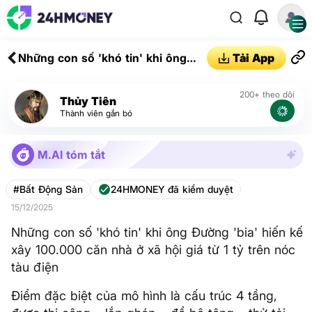
Những con số 'khó tin' khi ông
Tải App
Đường 'bia' hiến kế xây 100.000
căn nhà ở xã hội giá từ 1 tỷ trên
200+ theo dõi
Thủy Tiên
nóc tàu điện
Thành viên gắn bó
M.AI tóm tắt
#Bất Động Sản
24HMONEY đã kiểm duyệt
15/12/2025
Những con số 'khó tin' khi ông Đường 'bia' hiến kế
xây 100.000 căn nhà ở xã hội giá từ 1 tỷ trên nóc
tàu điện
Điểm đặc biệt của mô hình là cấu trúc 4 tầng,