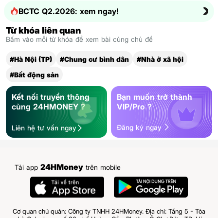
BCTC Q2.2026: xem ngay!
Từ khóa liên quan
Bấm vào mỗi từ khóa để xem bài cùng chủ đề
#Hà Nội (TP)
#Chung cư bình dân
#Nhà ở xã hội
#Bất động sản
Kết nối truyền thông
Bạn muốn trở thành
cùng 24HMONEY ?
VIP/Pro ?
Đăng ký ngay
Liên hệ tư vấn ngay
24HMoney
Tải app
trên mobile
Cơ quan chủ quản: Công ty TNHH 24HMoney. Địa chỉ: Tầng 5 - Tòa