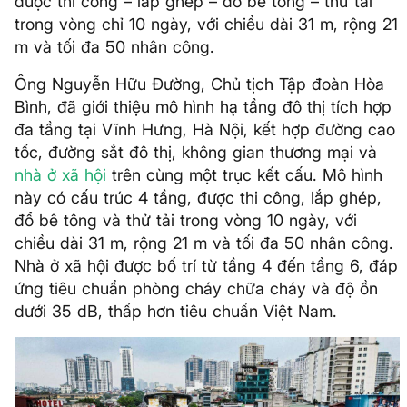
được thi công – lắp ghép – đổ bê tông – thử tải
trong vòng chỉ 10 ngày, với chiều dài 31 m, rộng 21
m và tối đa 50 nhân công.
Ông Nguyễn Hữu Đường, Chủ tịch Tập đoàn Hòa
Bình, đã giới thiệu mô hình hạ tầng đô thị tích hợp
đa tầng tại Vĩnh Hưng, Hà Nội, kết hợp đường cao
tốc, đường sắt đô thị, không gian thương mại và
nhà ở xã hội
trên cùng một trục kết cấu. Mô hình
này có cấu trúc 4 tầng, được thi công, lắp ghép,
đổ bê tông và thử tải trong vòng 10 ngày, với
chiều dài 31 m, rộng 21 m và tối đa 50 nhân công.
Nhà ở xã hội được bố trí từ tầng 4 đến tầng 6, đáp
ứng tiêu chuẩn phòng cháy chữa cháy và độ ồn
dưới 35 dB, thấp hơn tiêu chuẩn Việt Nam.