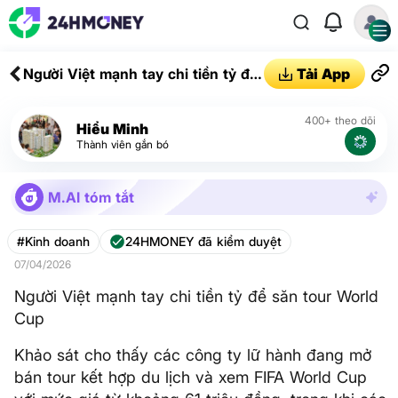
Người Việt mạnh tay chi tiền tỷ để
Tải App
săn tour World Cup
400+ theo dõi
Hiểu Minh
Thành viên gắn bó
M.AI tóm tắt
#Kinh doanh
24HMONEY đã kiểm duyệt
07/04/2026
Người Việt mạnh tay chi tiền tỷ để săn tour World
Cup
Khảo sát cho thấy các công ty lữ hành đang mở
bán tour kết hợp du lịch và xem FIFA World Cup