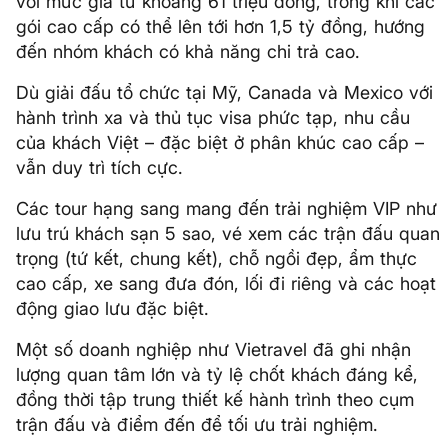
với mức giá từ khoảng 61 triệu đồng, trong khi các
gói cao cấp có thể lên tới hơn 1,5 tỷ đồng, hướng
đến nhóm khách có khả năng chi trả cao.
Dù giải đấu tổ chức tại Mỹ, Canada và Mexico với
hành trình xa và thủ tục visa phức tạp, nhu cầu
của khách Việt – đặc biệt ở phân khúc cao cấp –
vẫn duy trì tích cực.
Các tour hạng sang mang đến trải nghiệm VIP như
lưu trú khách sạn 5 sao, vé xem các trận đấu quan
trọng (tứ kết, chung kết), chỗ ngồi đẹp, ẩm thực
cao cấp, xe sang đưa đón, lối đi riêng và các hoạt
động giao lưu đặc biệt.
Một số doanh nghiệp như Vietravel đã ghi nhận
lượng quan tâm lớn và tỷ lệ chốt khách đáng kể,
đồng thời tập trung thiết kế hành trình theo cụm
trận đấu và điểm đến để tối ưu trải nghiệm.