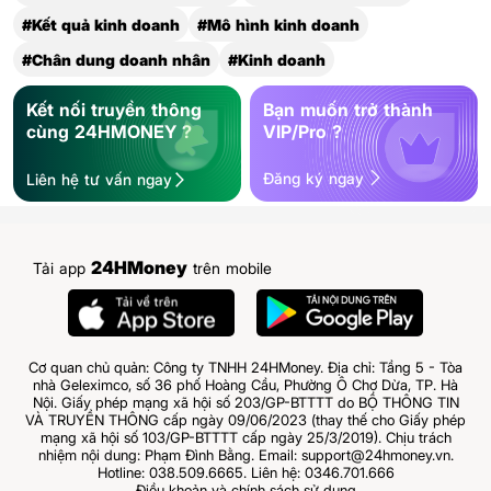
#Kết quả kinh doanh
#Mô hình kinh doanh
#Chân dung doanh nhân
#Kinh doanh
Kết nối truyền thông
Bạn muốn trở thành
cùng 24HMONEY ?
VIP/Pro ?
Đăng ký ngay
Liên hệ tư vấn ngay
24HMoney
Tải app
trên mobile
Cơ quan chủ quản: Công ty TNHH 24HMoney. Địa chỉ: Tầng 5 - Tòa
nhà Geleximco, số 36 phố Hoàng Cầu, Phường Ô Chợ Dừa, TP. Hà
Nội. Giấy phép mạng xã hội số 203/GP-BTTTT do BỘ THÔNG TIN
VÀ TRUYỀN THÔNG cấp ngày 09/06/2023 (thay thế cho Giấy phép
mạng xã hội số 103/GP-BTTTT cấp ngày 25/3/2019). Chịu trách
nhiệm nội dung: Phạm Đình Bằng. Email: support@24hmoney.vn.
Hotline: 038.509.6665. Liên hệ: 0346.701.666
Điều khoản và chính sách sử dụng