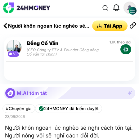
Người khôn ngoan lúc nghèo sẽ
Tải App
nghĩ cách tồn tại. Người nóng vội
sẽ nghĩ cách đổi đời.
1.1K theo dõi
Đồng Cố Vấn
(CEO Công ty FTV & Founder Cộng đồng
VIP
Cố vấn tài chính)
M.AI tóm tắt
#Chuyên gia
24HMONEY đã kiểm duyệt
23/06/2026
Người khôn ngoan lúc nghèo sẽ nghĩ cách tồn tại.
Người nóng vội sẽ nghĩ cách đổi đời.