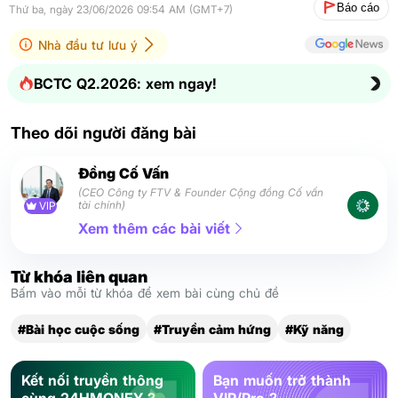
Báo cáo
Thứ ba, ngày 23/06/2026 09:54 AM (GMT+7)
Nhà đầu tư lưu ý
BCTC Q2.2026: xem ngay!
Theo dõi người đăng bài
Đồng Cố Vấn
(CEO Công ty FTV & Founder Cộng đồng Cố vấn
tài chính)
VIP
Xem thêm các bài viết
Từ khóa liên quan
Bấm vào mỗi từ khóa để xem bài cùng chủ đề
#Bài học cuộc sống
#Truyền cảm hứng
#Kỹ năng
Kết nối truyền thông
Bạn muốn trở thành