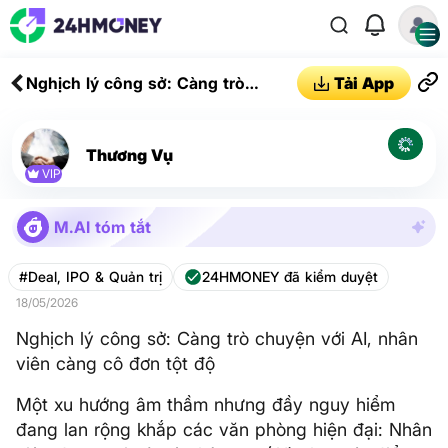
Nghịch lý công sở: Càng trò
Tải App
chuyện với AI, nhân viên càng cô
đơn tột độ
Thương Vụ
VIP
M.AI tóm tắt
#Deal, IPO & Quản trị
24HMONEY đã kiểm duyệt
18/05/2026
Nghịch lý công sở: Càng trò chuyện với AI, nhân
viên càng cô đơn tột độ
Một xu hướng âm thầm nhưng đầy nguy hiểm
đang lan rộng khắp các văn phòng hiện đại: Nhân