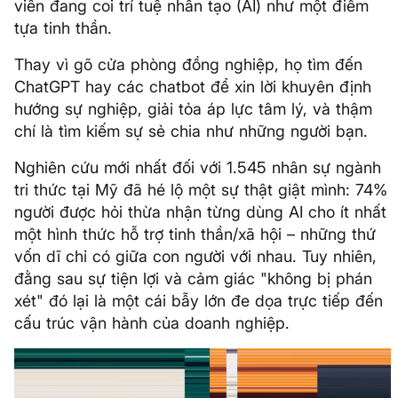
viên đang coi trí tuệ nhân tạo (AI) như một điểm
tựa tinh thần.
Thay vì gõ cửa phòng đồng nghiệp, họ tìm đến
ChatGPT hay các chatbot để xin lời khuyên định
hướng sự nghiệp, giải tỏa áp lực tâm lý, và thậm
chí là tìm kiếm sự sẻ chia như những người bạn.
Nghiên cứu mới nhất đối với 1.545 nhân sự ngành
tri thức tại Mỹ đã hé lộ một sự thật giật mình: 74%
người được hỏi thừa nhận từng dùng AI cho ít nhất
một hình thức hỗ trợ tinh thần/xã hội – những thứ
vốn dĩ chỉ có giữa con người với nhau. Tuy nhiên,
đằng sau sự tiện lợi và cảm giác "không bị phán
xét" đó lại là một cái bẫy lớn đe dọa trực tiếp đến
cấu trúc vận hành của doanh nghiệp.