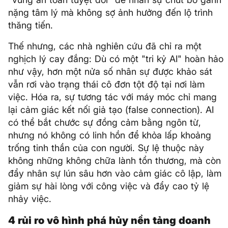
nặng tâm lý mà không sợ ảnh hưởng đến lộ trình
thăng tiến.
Thế nhưng, các nhà nghiên cứu đã chỉ ra một
nghịch lý cay đắng: Dù có một "tri kỷ AI" hoàn hảo
như vậy, hơn một nửa số nhân sự được khảo sát
vẫn rơi vào trạng thái cô đơn tột độ tại nơi làm
việc. Hóa ra, sự tương tác với máy móc chỉ mang
lại cảm giác kết nối giả tạo (false connection). AI
có thể bắt chước sự đồng cảm bằng ngôn từ,
nhưng nó không có linh hồn để khỏa lấp khoảng
trống tinh thần của con người. Sự lệ thuộc này
không những không chữa lành tổn thương, mà còn
đẩy nhân sự lún sâu hơn vào cảm giác cô lập, làm
giảm sự hài lòng với công việc và đẩy cao tỷ lệ
nhảy việc.
4 rủi ro vô hình phá hủy nền tảng doanh