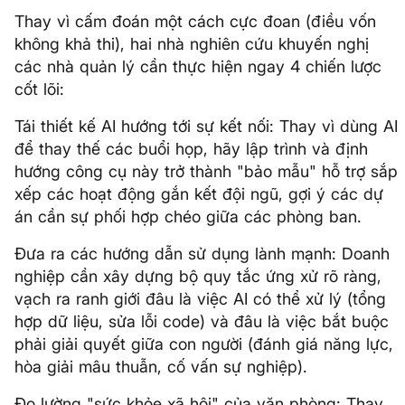
Thay vì cấm đoán một cách cực đoan (điều vốn
không khả thi), hai nhà nghiên cứu khuyến nghị
các nhà quản lý cần thực hiện ngay 4 chiến lược
cốt lõi:
Tái thiết kế AI hướng tới sự kết nối: Thay vì dùng AI
để thay thế các buổi họp, hãy lập trình và định
hướng công cụ này trở thành "bảo mẫu" hỗ trợ sắp
xếp các hoạt động gắn kết đội ngũ, gợi ý các dự
án cần sự phối hợp chéo giữa các phòng ban.
Đưa ra các hướng dẫn sử dụng lành mạnh: Doanh
nghiệp cần xây dựng bộ quy tắc ứng xử rõ ràng,
vạch ra ranh giới đâu là việc AI có thể xử lý (tổng
hợp dữ liệu, sửa lỗi code) và đâu là việc bắt buộc
phải giải quyết giữa con người (đánh giá năng lực,
hòa giải mâu thuẫn, cố vấn sự nghiệp).
Đo lường "sức khỏe xã hội" của văn phòng: Thay