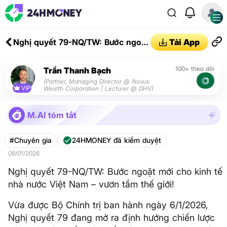
Nghị quyết 79-NQ/TW: Bước ngoặt
Tải App
mới cho kinh tế nhà nước Việt
Nam – vươn tầm thế giới!
100+ theo dõi
Trần Thanh Bạch
(Partner, Managing Director @ Novus
VIP
Wealth Corporation | Lecturer @ DHV)
M.AI tóm tắt
#Chuyên gia
24HMONEY đã kiểm duyệt
09/01/2026
Nghị quyết 79-NQ/TW: Bước ngoặt mới cho kinh tế
nhà nước Việt Nam – vươn tầm thế giới!
Vừa được Bộ Chính trị ban hành ngày 6/1/2026,
Nghị quyết 79 đang mở ra định hướng chiến lược