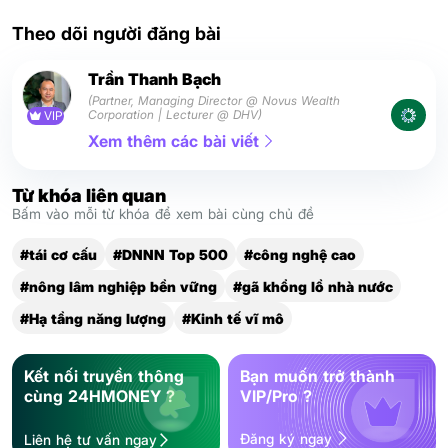
Theo dõi người đăng bài
Trần Thanh Bạch
(Partner, Managing Director @ Novus Wealth
Corporation | Lecturer @ DHV)
VIP
Xem thêm các bài viết
Từ khóa liên quan
Bấm vào mỗi từ khóa để xem bài cùng chủ đề
#tái cơ cấu
#DNNN Top 500
#công nghệ cao
#nông lâm nghiệp bền vững
#gã khổng lồ nhà nước
#Hạ tầng năng lượng
#Kinh tế vĩ mô
Kết nối truyền thông
Bạn muốn trở thành
cùng 24HMONEY ?
VIP/Pro ?
Đăng ký ngay
Liên hệ tư vấn ngay