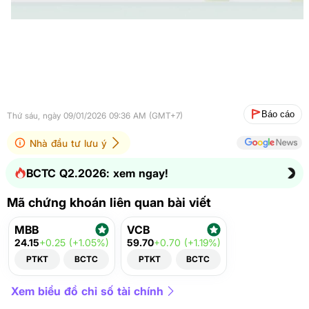
Báo cáo
Thứ sáu, ngày 09/01/2026 09:36 AM (GMT+7)
Nhà đầu tư lưu ý
BCTC Q2.2026: xem ngay!
Mã chứng khoán liên quan bài viết
MBB
VCB
24.15
+0.25 (+1.05%)
59.70
+0.70 (+1.19%)
PTKT
BCTC
PTKT
BCTC
Xem biểu đồ chỉ số tài chính