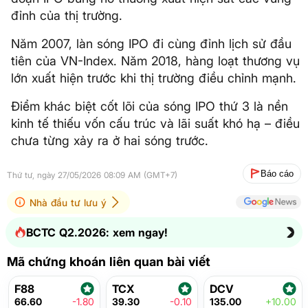
đỉnh của thị trường.
Năm 2007, làn sóng IPO đi cùng đỉnh lịch sử đầu
tiên của VN-Index. Năm 2018, hàng loạt thương vụ
lớn xuất hiện trước khi thị trường điều chỉnh mạnh.
Điểm khác biệt cốt lõi của sóng IPO thứ 3 là nền
kinh tế thiếu vốn cấu trúc và lãi suất khó hạ – điều
chưa từng xảy ra ở hai sóng trước.
Báo cáo
Thứ tư, ngày 27/05/2026 08:09 AM (GMT+7)
Nhà đầu tư lưu ý
BCTC Q2.2026: xem ngay!
Mã chứng khoán liên quan bài viết
F88
TCX
DCV
66.60
-1.80
39.30
-0.10
135.00
+10.00