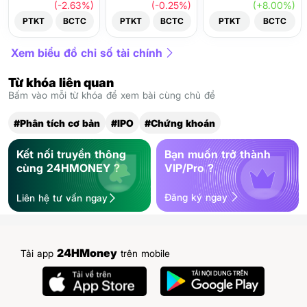
(-2.63%)
(-0.25%)
(+8.00%)
PTKT
BCTC
PTKT
BCTC
PTKT
BCTC
Xem biểu đồ chỉ số tài chính
Từ khóa liên quan
Bấm vào mỗi từ khóa để xem bài cùng chủ đề
#Phân tích cơ bản
#IPO
#Chứng khoán
Kết nối truyền thông
Bạn muốn trở thành
cùng 24HMONEY ?
VIP/Pro ?
Đăng ký ngay
Liên hệ tư vấn ngay
24HMoney
Tải app
trên mobile