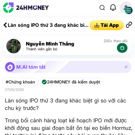
Làn sóng IPO thứ 3 đang khác biệt
Tải App
gì so với các chu kỳ trước?
200+ theo dõi
Nguyễn Minh Thắng
Thành viên gắn bó
M.AI tóm tắt
#Chứng khoán
24HMONEY đã kiểm duyệt
27/05/2026
Làn sóng IPO thứ 3 đang khác biệt gì so với các
chu kỳ trước?
Trong bối cảnh hàng loạt kế hoạch IPO mới được
khởi động sau giai đoạn bất ổn tại eo biển Hormuz,