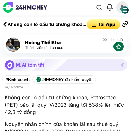
Không còn lỗ đầu tư chứng khoán,
Tải App
Petrosetco (PET) báo lãi quý
IV/2023 tăng tới 538% lên mức
100+ theo dõi
Hoàng Thế Kha
42,3 tỷ đồng
Thành viên rất tích cực
M.AI tóm tắt
#Kinh doanh
24HMONEY đã kiểm duyệt
14/02/2024
Không còn lỗ đầu tư chứng khoán, Petrosetco
(PET) báo lãi quý IV/2023 tăng tới 538% lên mức
42,3 tỷ đồng
Nguyên nhân chính của khoản lãi sau thuế quý