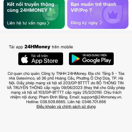
Kết nối truyền thông
Bạn muốn trở thành
cùng 24HMONEY ?
VIP/Pro ?
Đăng ký ngay
Liên hệ tư vấn ngay
24HMoney
Tải app
trên mobile
Cơ quan chủ quản: Công ty TNHH 24HMoney. Địa chỉ: Tầng 5 - Tòa
nhà Geleximco, số 36 phố Hoàng Cầu, Phường Ô Chợ Dừa, TP. Hà
Nội. Giấy phép mạng xã hội số 203/GP-BTTTT do BỘ THÔNG TIN
VÀ TRUYỀN THÔNG cấp ngày 09/06/2023 (thay thế cho Giấy phép
mạng xã hội số 103/GP-BTTTT cấp ngày 25/3/2019). Chịu trách
nhiệm nội dung: Phạm Đình Bằng. Email: support@24hmoney.vn.
Hotline: 038.509.6665. Liên hệ: 0346.701.666
Điều khoản và chính sách sử dụng