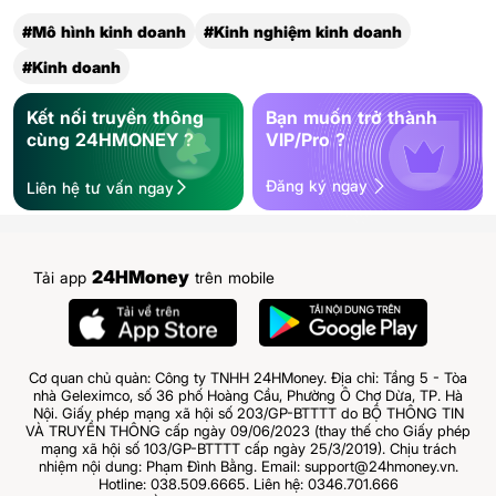
#Mô hình kinh doanh
#Kinh nghiệm kinh doanh
#Kinh doanh
Kết nối truyền thông
Bạn muốn trở thành
cùng 24HMONEY ?
VIP/Pro ?
Đăng ký ngay
Liên hệ tư vấn ngay
24HMoney
Tải app
trên mobile
Cơ quan chủ quản: Công ty TNHH 24HMoney. Địa chỉ: Tầng 5 - Tòa
nhà Geleximco, số 36 phố Hoàng Cầu, Phường Ô Chợ Dừa, TP. Hà
Nội. Giấy phép mạng xã hội số 203/GP-BTTTT do BỘ THÔNG TIN
VÀ TRUYỀN THÔNG cấp ngày 09/06/2023 (thay thế cho Giấy phép
mạng xã hội số 103/GP-BTTTT cấp ngày 25/3/2019). Chịu trách
nhiệm nội dung: Phạm Đình Bằng. Email: support@24hmoney.vn.
Hotline: 038.509.6665. Liên hệ: 0346.701.666