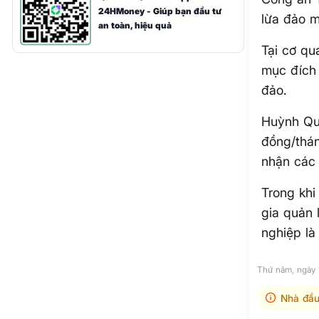
24HMoney - Giúp bạn đầu tư
lừa đảo m
an toàn, hiệu quả
Tại cơ qu
mục đích 
đảo.
Huỳnh Qua
đồng/thán
nhận các 
Trong kh
gia quản 
nghiệp là
Thứ năm, ngày
Nhà đầu