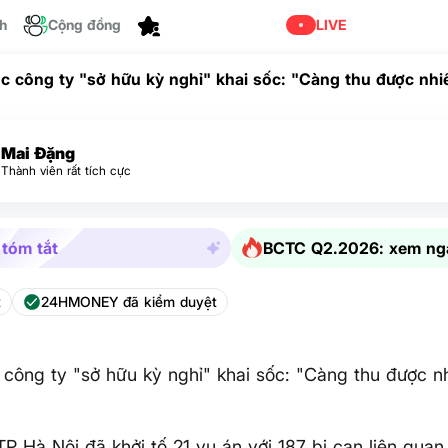
Tùy chỉnh
ch
Cộng đồng
LIVE
c công ty "sở hữu kỳ nghỉ" khai sốc: "Càng thu được nhi
t"
Mai Đặng
Thành viên rất tích cực
 tóm tắt
BCTC Q2.2026: xem ng
t
24HMONEY đã kiểm duyệt
công ty "sở hữu kỳ nghỉ" khai sốc: "Càng thu được nh
P Hà Nội đã khởi tố 21 vụ án với 187 bị can liên qua