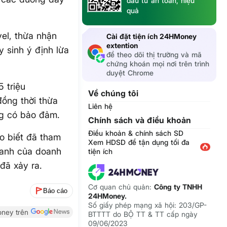
đầu tư an toàn, hiệu
quả
.
el, thừa nhận
Cài đặt tiện ích 24HMoney
extention
 sinh ý định lừa
để theo dõi thị trường và mã
chứng khoán mọi nơi trên trình
duyệt Chrome
 triệu
Về chúng tôi
ồng thời thừa
Liên hệ
ng có bảo đảm.
Chính sách và điều khoản
Điều khoản & chính sách SD
o biết đã tham
Xem HDSD để tận dụng tối đa
oanh của doanh
tiện ích
 đã xảy ra.
Cơ quan chủ quản:
Công ty TNHH
Báo cáo
24HMoney.
Số giấy phép mạng xã hội: 203/GP-
ney trên
BTTTT do BỘ TT & TT cấp ngày
09/06/2023