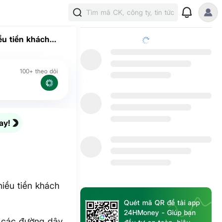
Tìm mã CK, công ty, tin tức
ều tiền khách
100+ theo dõi
ay!
iều tiền khách
Quét mã QR để tải app
24HMoney - Giúp bạn
n các đường dây