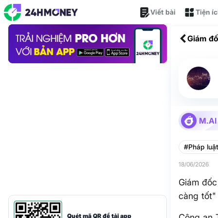
Viết bài
Tiện í
Giám đố
càng tố
M.AI
#Pháp luậ
18/06/2026
Giám đốc 
càng tốt"
Quét mã QR để tải app
Công an T