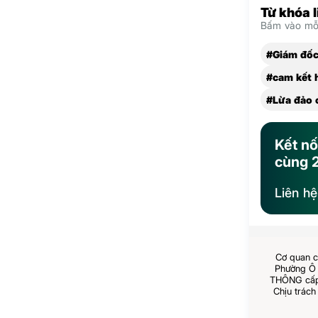
Từ khóa 
Bấm vào mỗi
#Giám đốc
#cam kết 
#Lừa đảo 
Kết nố
cùng 
Liên h
Cơ quan c
Phường Ô 
THÔNG cấp 
Chịu trách