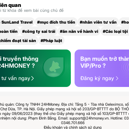
liên quan
 từ khóa để xem bài cùng chủ đề
 SunLand Travel
#mục đích thu tiền
#nhân viên tư vấn
#ho
hoàn tiền
#công ty sai trái
#ăn năn về hành vi
#Các loại tộ
chiếm đoạt tài sản
#Pháp luật
i truyền thông
Bạn muốn trở thà
24HMONEY ?
VIP/Pro ?
ệ tư vấn ngay
Đăng ký ngay
hủ quản: Công ty TNHH 24HMoney. Địa chỉ: Tầng 5 - Tòa nhà Geleximco, s
Chợ Dừa, TP. Hà Nội. Giấy phép mạng xã hội số 203/GP-BTTTT do BỘ T
ngày 09/06/2023 (thay thế cho Giấy phép mạng xã hội số 103/GP-BTTTT 
 nhiệm nội dung: Phạm Đình Bằng. Email: support@24hmoney.vn. Hotline: 03
0346.701.666
Điều khoản và chính sách sử dụng