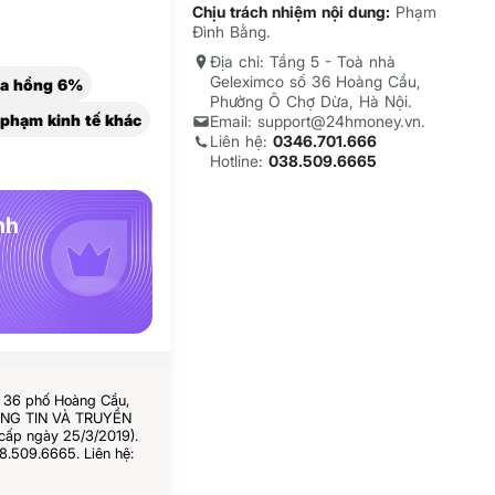
Chịu trách nhiệm nội dung:
Phạm
Đình Bằng.
Địa chỉ: Tầng 5 - Toà nhà
Geleximco số 36 Hoàng Cầu,
a hồng 6%
Phường Ô Chợ Dừa, Hà Nội.
i phạm kinh tế khác
Email: support@24hmoney.vn.
Liên hệ:
0346.701.666
Hotline:
038.509.6665
nh
ố 36 phố Hoàng Cầu,
HÔNG TIN VÀ TRUYỀN
cấp ngày 25/3/2019).
8.509.6665. Liên hệ: