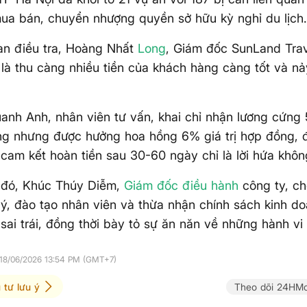
ua bán, chuyển nhượng quyền sở hữu kỳ nghỉ du lịch
an điều tra, Hoàng Nhất
Long
, Giám đốc SunLand Trav
là thu càng nhiều tiền của khách hàng càng tốt và nảy
nh Anh, nhân viên tư vấn, khai chỉ nhận lương cứng 5
g nhưng được hưởng hoa hồng 6% giá trị hợp đồng, đ
cam kết hoàn tiền sau 30-60 ngày chỉ là lời hứa khô
i đó, Khúc Thúy Diễm,
Giám đốc điều hành
công ty, ch
lý, đào tạo nhân viên và thừa nhận chính sách kinh d
 sai trái, đồng thời bày tỏ sự ăn năn về những hành vi
 18/06/2026 13:54 PM (GMT+7)
 tư lưu ý
Theo dõi 24HMo