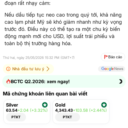
đoạn rất nhạy cảm:
Nếu dầu tiếp tục neo cao trong quý tới, khả năng
cao lạm phát Mỹ sẽ khó giảm nhanh như kỳ vọng
trước đó. Điều này có thể tạo ra một chu kỳ biến
động mạnh mới cho USD, lợi suất trái phiếu và
toàn bộ thị trường hàng hóa.
Báo cáo
Thứ hai, ngày 25/05/2026 15:32 PM (GMT+7)
Nhà đầu tư lưu ý
BCTC Q2.2026: xem ngay!
Mã chứng khoán liên quan bài viết
Silver
Gold
63.54
+2.04 (+3.32%)
4,343.43
+103.58 (+2.44%)
PTKT
PTKT