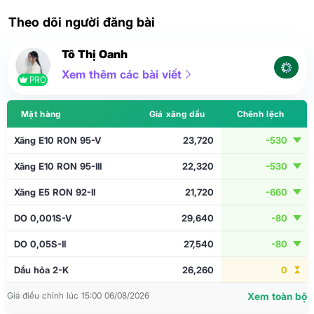
Theo dõi người đăng bài
Tô Thị Oanh
Xem thêm các bài viết
PRO
Mặt hàng
Giá xăng dầu
Chênh lệch
Xăng E10 RON 95-V
23,720
-530
Xăng E10 RON 95-III
22,320
-530
Xăng E5 RON 92-II
21,720
-660
DO 0,001S-V
29,640
-80
DO 0,05S-II
27,540
-80
Dầu hỏa 2-K
26,260
0
Giá điều chỉnh lúc 15:00 06/08/2026
Xem toàn bộ