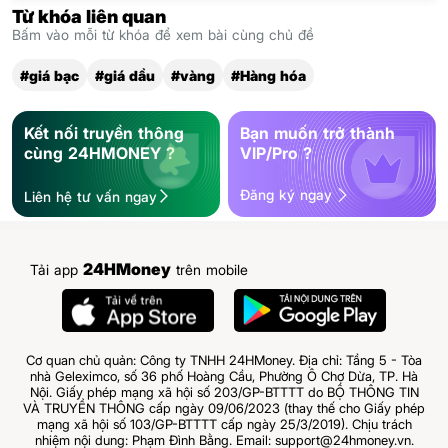
Từ khóa liên quan
Bấm vào mỗi từ khóa để xem bài cùng chủ đề
#giá bạc
#giá dầu
#vàng
#Hàng hóa
Kết nối truyền thông
Bạn muốn trở thành
cùng 24HMONEY ?
VIP/Pro ?
Đăng ký ngay
Liên hệ tư vấn ngay
24HMoney
Tải app
trên mobile
Cơ quan chủ quản: Công ty TNHH 24HMoney. Địa chỉ: Tầng 5 - Tòa
nhà Geleximco, số 36 phố Hoàng Cầu, Phường Ô Chợ Dừa, TP. Hà
Nội. Giấy phép mạng xã hội số 203/GP-BTTTT do BỘ THÔNG TIN
VÀ TRUYỀN THÔNG cấp ngày 09/06/2023 (thay thế cho Giấy phép
mạng xã hội số 103/GP-BTTTT cấp ngày 25/3/2019). Chịu trách
nhiệm nội dung: Phạm Đình Bằng. Email: support@24hmoney.vn.