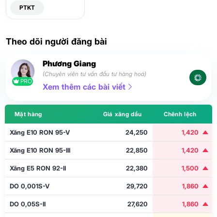
PTKT
Theo dõi người đăng bài
Phương Giang
(Chuyên viên tư vấn đầu tư hàng hoá)
PRO
Xem thêm các bài viết
Mặt hàng
Giá xăng dầu
Chênh lệch
Xăng E10 RON 95-V
24,250
1,420
Xăng E10 RON 95-III
22,850
1,420
Xăng E5 RON 92-II
22,380
1,500
DO 0,001S-V
29,720
1,860
DO 0,05S-II
27,620
1,860