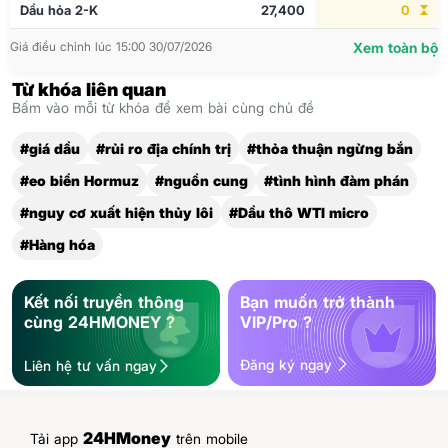
Dầu hỏa 2-K
27,400
0
Giá điều chỉnh lúc 15:00 30/07/2026
Xem toàn bộ
Từ khóa liên quan
Bấm vào mỗi từ khóa để xem bài cùng chủ đề
#giá dầu
#rủi ro địa chính trị
#thỏa thuận ngừng bắn
#eo biển Hormuz
#nguồn cung
#tình hình đàm phán
#nguy cơ xuất hiện thủy lôi
#Dầu thô WTI micro
#Hàng hóa
Kết nối truyền thông
Bạn muốn trở thành
cùng 24HMONEY ?
VIP/Pro ?
Đăng ký ngay
Liên hệ tư vấn ngay
24HMoney
Tải app
trên mobile