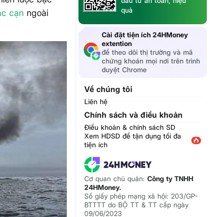
đầu tư an toàn, hiệu
quả
c cạn
ngoài
Cài đặt tiện ích 24HMoney
extention
để theo dõi thị trường và mã
chứng khoán mọi nơi trên trình
duyệt Chrome
Về chúng tôi
Liên hệ
Chính sách và điều khoản
Điều khoản & chính sách SD
Xem HDSD để tận dụng tối đa
tiện ích
Cơ quan chủ quản:
Công ty TNHH
24HMoney.
Số giấy phép mạng xã hội: 203/GP-
BTTTT do BỘ TT & TT cấp ngày
09/06/2023