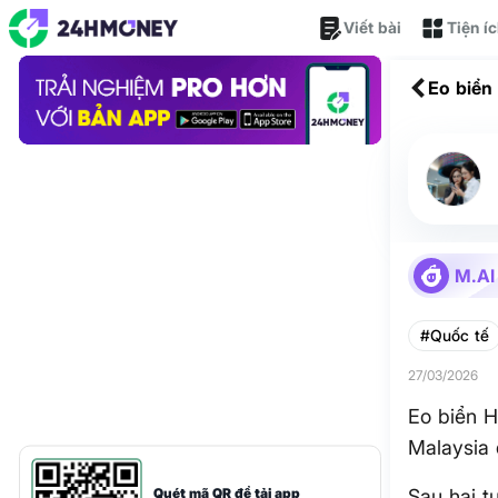
Viết bài
Tiện í
Eo biển
được “
M.AI
#Quốc tế
27/03/2026
Eo biển H
Malaysia
Quét mã QR để tải app
Sau hai t