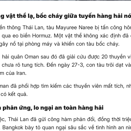
ng vật thể lạ, bốc cháy giữa tuyến hàng hải n
ền thông Thái Lan, tàu Mayuree Naree bị tấn công hô
 qua eo biển Hormuz. Một vật thể không xác định đã
 gây nổ tại phòng máy và khiến con tàu bốc cháy.
 hải quân Oman sau đó đã giải cứu được 20 thuyền vi
 chưa rõ tung tích. Đến ngày 27-3, con tàu trôi dạt 
m của Iran.
man đã phối hợp tìm kiếm các thuyền viên mất tích, 
có kết quả.
n phản ứng, lo ngại an toàn hàng hải
ệc, Thái Lan đã gửi công hàm phản đối, đồng thời triệu
. Bangkok bày tỏ quan ngại sâu sắc về tình hình an ni