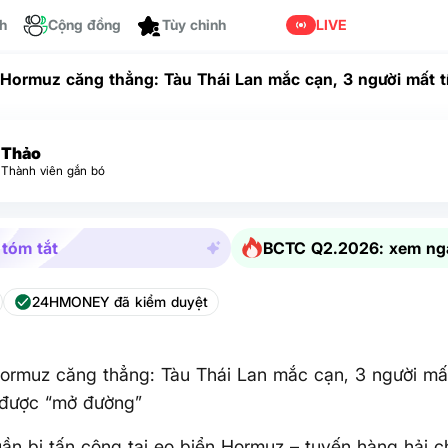
ch
Cộng đồng
LIVE
 Hormuz căng thẳng: Tàu Thái Lan mắc cạn, 3 người mất tí
mở đường”
Thảo
Thành viên gắn bó
 tóm tắt
BCTC Q2.2026: xem ng
24HMONEY đã kiểm duyệt
ormuz căng thẳng: Tàu Thái Lan mắc cạn, 3 người mất
 được “mở đường”
uần bị tấn công tại eo biển Hormuz – tuyến hàng hải c