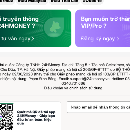
hormuz
#tàu Malaysia
#tàu Thái Lan
#Quốc tế
i truyền thông
Bạn muốn trở thà
24HMONEY ?
VIP/Pro ?
ệ tư vấn ngay
Đăng ký ngay
hủ quản: Công ty TNHH 24HMoney. Địa chỉ: Tầng 5 - Tòa nhà Geleximco, s
Chợ Dừa, TP. Hà Nội. Giấy phép mạng xã hội số 203/GP-BTTTT do BỘ T
ngày 09/06/2023 (thay thế cho Giấy phép mạng xã hội số 103/GP-BTTTT 
 nhiệm nội dung: Phạm Đình Bằng. Email: support@24hmoney.vn. Hotline: 03
0346.701.666
Điều khoản và chính sách sử dụng
Quét mã QR để tải app
24HMoney - Giúp bạn
đầu tư an toàn, hiệu
quả