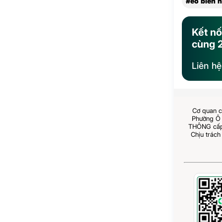
#eo biển 
Kết nố
cùng 
Liên h
Cơ quan c
Phường Ô 
THÔNG cấp 
Chịu trách