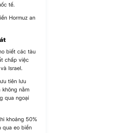
ốc tế.
biển Hormuz an
át
ho biết các tàu
ất chấp việc
à Israel.
ưu tiên lưu
ia không nằm
ng qua ngoại
khi khoảng 50%
 qua eo biển