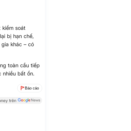
t kiểm soát
ại bị hạn chế,
 gia khác – có
ng toàn cầu tiếp
 nhiều bất ổn.
Báo cáo
ney trên