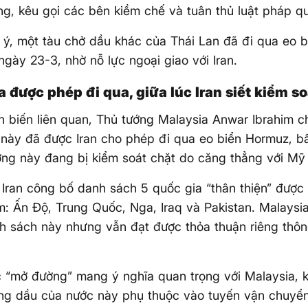
g, kêu gọi các bên kiềm chế và tuân thủ luật pháp qu
ý, một tàu chở dầu khác của Thái Lan đã đi qua eo 
ngày 23-3, nhờ nỗ lực ngoại giao với Iran.
 được phép đi qua, giữa lúc Iran siết kiểm so
n biến liên quan, Thủ tướng Malaysia Anwar Ibrahim c
này đã được Iran cho phép đi qua eo biển Hormuz, b
ng này đang bị kiểm soát chặt do căng thẳng với Mỹ v
 Iran công bố danh sách 5 quốc gia “thân thiện” được 
: Ấn Độ, Trung Quốc, Nga, Iraq và Pakistan. Malays
h sách này nhưng vẫn đạt được thỏa thuận riêng thô
 “mở đường” mang ý nghĩa quan trọng với Malaysia, 
ng dầu của nước này phụ thuộc vào tuyến vận chuyển