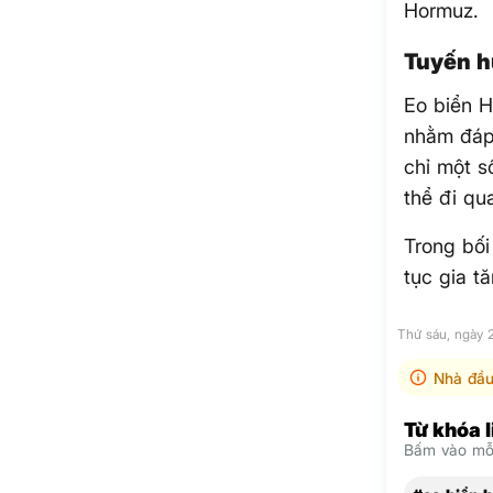
Hormuz.
Tuyến h
Eo biển H
nhằm đáp 
chỉ một s
thể đi qu
Trong bối
tục gia t
Thứ sáu, ngày
Nhà đầu
Từ khóa 
Bấm vào mỗi