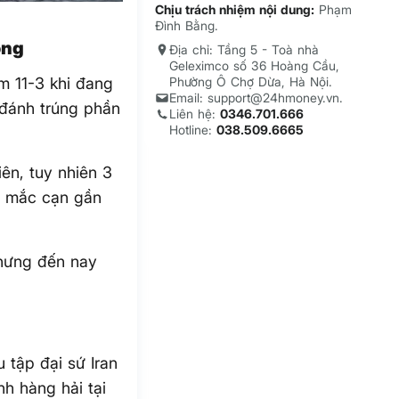
Chịu trách nhiệm nội dung:
Phạm
Đình Bằng.
óng
Địa chỉ: Tầng 5 - Toà nhà
Geleximco số 36 Hoàng Cầu,
m 11-3 khi đang
Phường Ô Chợ Dừa, Hà Nội.
Email: support@24hmoney.vn.
 đánh trúng phần
Liên hệ:
0346.701.666
Hotline:
038.509.6665
ên, tuy nhiên 3
và mắc cạn gần
nhưng đến nay
 tập đại sứ Iran
nh hàng hải tại