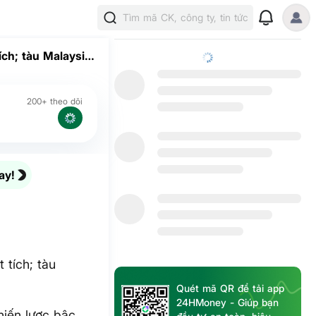
Tìm mã CK, công ty, tin tức
ch; tàu Malaysia
200+ theo dõi
ay!
 tích; tàu
Quét mã QR để tải app
24HMoney - Giúp bạn
hiến lược bậc