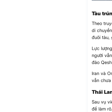
Tàu trú
Theo truy
di chuyển
đuôi tàu,
Lực lượng
người vẫn
đảo Qesh
Iran và O
vẫn chưa 
Thái La
Sau vụ vi
để làm rõ