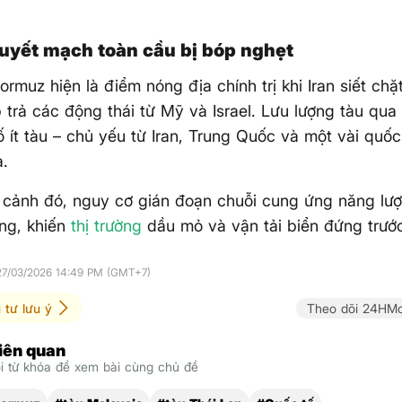
uyết mạch toàn cầu bị bóp nghẹt
ormuz hiện là điểm nóng địa chính trị khi Iran siết chặ
trả các động thái từ Mỹ và Israel. Lưu lượng tàu qua l
ố ít tàu – chủ yếu từ Iran, Trung Quốc và một vài quốc
a.
 cảnh đó, nguy cơ gián đoạn chuỗi cung ứng năng lượ
ăng, khiến
thị trường
dầu mỏ và vận tải biển đứng trước
 27/03/2026 14:49 PM (GMT+7)
 tư lưu ý
Theo dõi 24HMo
liên quan
 từ khóa để xem bài cùng chủ đề