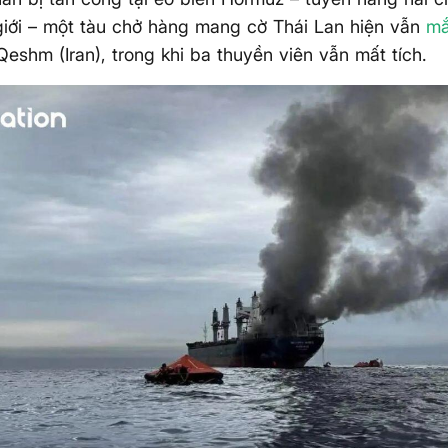
giới – một tàu chở hàng mang cờ Thái Lan hiện vẫn
mắ
Qeshm (Iran), trong khi ba thuyền viên vẫn mất tích.