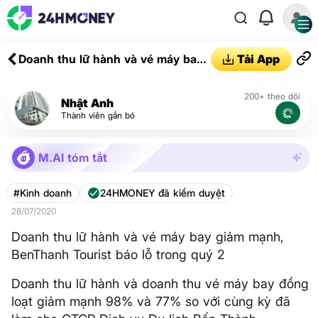
Doanh thu lữ hành và vé máy bay
Tải App
giảm mạnh, BenThanh Tourist báo
lỗ trong quý 2
200+ theo dõi
Nhật Anh
Thành viên gắn bó
M.AI tóm tắt
#Kinh doanh
24HMONEY đã kiểm duyệt
28/07/2020
Doanh thu lữ hành và vé máy bay giảm mạnh,
BenThanh Tourist báo lỗ trong quý 2
Doanh thu lữ hành và doanh thu vé máy bay đồng
loạt giảm mạnh 98% và 77% so với cùng kỳ đã