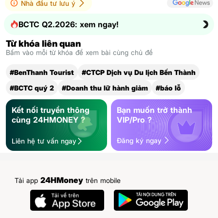
Nhà đầu tư lưu ý
BCTC Q2.2026: xem ngay!
Từ khóa liên quan
Bấm vào mỗi từ khóa để xem bài cùng chủ đề
#BenThanh Tourist
#CTCP Dịch vụ Du lịch Bến Thành
#BCTC quý 2
#Doanh thu lữ hành giảm
#báo lỗ
Kết nối truyền thông
Bạn muốn trở thành
cùng 24HMONEY ?
VIP/Pro ?
Đăng ký ngay
Liên hệ tư vấn ngay
24HMoney
Tải app
trên mobile