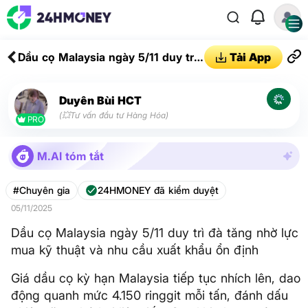
Dầu cọ Malaysia ngày 5/11 duy trì
Tải App
đà tăng nhờ lực mua kỹ thuật và
nhu cầu xuất khẩu ổn định
Duyên Bùi HCT
(💥Tư vấn đầu tư Hàng Hóa)
PRO
M.AI tóm tắt
#Chuyên gia
24HMONEY đã kiểm duyệt
05/11/2025
Dầu cọ Malaysia ngày 5/11 duy trì đà tăng nhờ lực
mua kỹ thuật và nhu cầu xuất khẩu ổn định
Giá dầu cọ kỳ hạn Malaysia tiếp tục nhích lên, dao
động quanh mức 4.150 ringgit mỗi tấn, đánh dấu