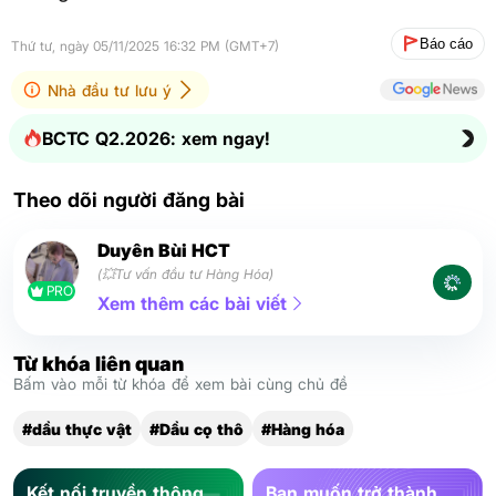
Báo cáo
Thứ tư, ngày 05/11/2025 16:32 PM (GMT+7)
Nhà đầu tư lưu ý
BCTC Q2.2026: xem ngay!
Theo dõi người đăng bài
Duyên Bùi HCT
(💥Tư vấn đầu tư Hàng Hóa)
PRO
Xem thêm các bài viết
Từ khóa liên quan
Bấm vào mỗi từ khóa để xem bài cùng chủ đề
#dầu thực vật
#Dầu cọ thô
#Hàng hóa
Kết nối truyền thông
Bạn muốn trở thành