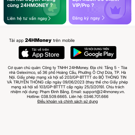
cùng 24HMONEY ?
VIP/Pro ?
Đăng ký ngay
Liên hệ tư vấn ngay
24HMoney
Tải app
trên mobile
Cơ quan chủ quản: Công ty TNHH 24HMoney. Địa chỉ: Tầng 5 - Tòa
nhà Geleximco, số 36 phố Hoàng Cầu, Phường Ô Chợ Dừa, TP. Hà
Nội. Giấy phép mạng xã hội số 203/GP-BTTTT do BỘ THÔNG TIN
VÀ TRUYỀN THÔNG cấp ngày 09/06/2023 (thay thế cho Giấy phép
mạng xã hội số 103/GP-BTTTT cấp ngày 25/3/2019). Chịu trách
nhiệm nội dung: Phạm Đình Bằng. Email: support@24hmoney.vn.
Hotline: 038.509.6665. Liên hệ: 0346.701.666
Điều khoản và chính sách sử dụng