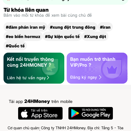
Từ khóa liên quan
Bấm vào mỗi từ khóa để xem bài cùng chủ đề
#đàm phán iran mỹ
#xung đột trung đông
#iran
#eo biển hormuz
#Sự kiện quốc tế
#Xung đột
#Quốc tế
Kết nối truyền thông
Bạn muốn trở thành
cùng 24HMONEY ?
VIP/Pro ?
Đăng ký ngay
Liên hệ tư vấn ngay
24HMoney
Tải app
trên mobile
Cơ quan chủ quản: Công ty TNHH 24HMoney. Địa chỉ: Tầng 5 - Tòa