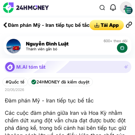
Đàm phán Mỹ - Iran tiếp tục bế tắc
Tải App
600+ theo dõi
Nguyễn Đình Luật
Thành viên gắn bó
M.AI tóm tắt
#Quốc tế
24HMONEY đã kiểm duyệt
20/05/2026
Đàm phán Mỹ - Iran tiếp tục bế tắc
Các cuộc đàm phán giữa Iran và Hoa Kỳ nhằm
chấm dứt xung đột vẫn chưa đạt được bước đột
phá đáng kể, trong bối cảnh hai bên tiếp tục giữ