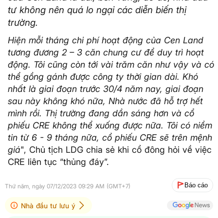
tư không nên quá lo ngại các diễn biến thị
trường.
Hiện mỗi tháng chi phí hoạt động của Cen Land
tương đương 2 – 3 căn chung cư để duy trì hoạt
động. Tôi cũng còn tới vài trăm căn như vậy và có
thể gồng gánh được công ty thời gian dài. Khó
nhất là giai đoạn trước 30/4 năm nay, giai đoạn
sau này không khó nữa, Nhà nước đã hỗ trợ hết
mình rồi. Thị trường đang dần sáng hơn và cổ
phiếu CRE không thể xuống được nữa. Tôi có niềm
tin từ 6 - 9 tháng nữa, cổ phiếu CRE sẽ trên mệnh
giá
", Chủ tịch LDG chia sẻ khi cổ đông hỏi về việc
CRE liên tục “thủng đáy”.
Báo cáo
Thứ năm, ngày 07/12/2023 09:29 AM (GMT+7)
Nhà đầu tư lưu ý