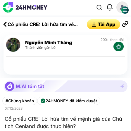
Cổ phiếu CRE: Lời hứa tìm về
Tải App
mệnh giá của Chủ tịch Cenland
được thực hiện?
200+ theo dõi
Nguyễn Minh Thắng
Thành viên gắn bó
M.AI tóm tắt
#Chứng khoán
24HMONEY đã kiểm duyệt
07/12/2023
Cổ phiếu CRE: Lời hứa tìm về mệnh giá của Chủ
tịch Cenland được thực hiện?