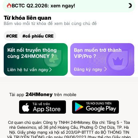
BCTC Q2.2026: xem ngay!
Từ khóa liên quan
Bấm vào mỗi từ khóa để xem bài cùng chủ đề
#CRE
#cổ phiếu CRE
Kết nối truyền thông
Bạn muốn trở thành
cùng 24HMONEY ?
VIP/Pro ?
Đăng ký ngay
Liên hệ tư vấn ngay
24HMoney
Tải app
trên mobile
Cơ quan chủ quản: Công ty TNHH 24HMoney. Địa chỉ: Tầng 5 - Tòa
nhà Geleximco, số 36 phố Hoàng Cầu, Phường Ô Chợ Dừa, TP. Hà
Nội. Giấy phép mạng xã hội số 203/GP-BTTTT do BỘ THÔNG TIN
VÀ TRUYỀN THÔNG cấp ngày 09/06/2023 (thay thế cho Giấy phép