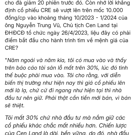
cho đà giảm 20 phiên trước đó. Còn nhớ lời khẳng
định cổ phiếu CRE sẽ vượt lên trên mốc 10.000
đồng/cp vào khoảng tháng 10/2023 - 1/2024 của
ông Nguyễn Trung Vũ, Chủ tịch Cen Land tại
ĐHĐCĐ tổ chức ngày 26/4/2023, liệu đây có phải
điểm bắt đầu cho hành trình tìm về mệnh giá của
CRE?
"
Năm ngoái và năm kia, tôi có mua vào và thấy
trên báo cáo tài sản lỗ mất trên 30%, lúc đó tình
thế buộc phải mua vào. Tôi cho rằng, với diễn
biến thị trường như hiện nay thì giá cổ phiếu lên
mới là lạ, chứ cứ đi ngang như hiện tại thì nhà
đầu tư nên giữ. Phải thật cần tiền mới bán, vì bán
sẽ thiệt.
Tôi mất 30% chứ nhà đầu tư mà nắm giữ các
cổ phiếu khác chắc mất nhiều hơn. Chiến lược
của Cen Land là dài, bền vững, do đó, nhà đầu