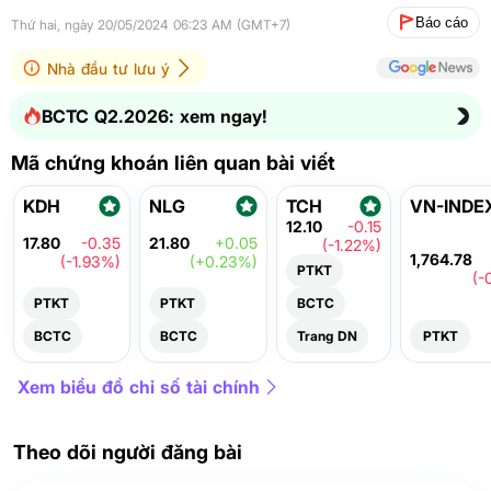
Báo cáo
Thứ hai, ngày 20/05/2024 06:23 AM (GMT+7)
Nhà đầu tư lưu ý
BCTC Q2.2026: xem ngay!
Mã chứng khoán liên quan bài viết
KDH
NLG
TCH
VN-INDE
12.10
-0.15
17.80
-0.35
21.80
+0.05
(-1.22%)
1,764.78
(-1.93%)
(+0.23%)
PTKT
(-
PTKT
PTKT
BCTC
BCTC
BCTC
Trang DN
PTKT
Xem biểu đồ chỉ số tài chính
Theo dõi người đăng bài