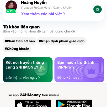
Hoàng Huyền
(Youtube Hoàng Huyền Chứng Khoán)
PRO
Xem thêm các bài viết
Từ khóa liên quan
Bấm vào mỗi từ khóa để xem bài cùng chủ đề
#Phân tích cơ bản
#Nhận định phiên giao dịch
#Chứng khoán
Kết nối truyền thông
Bạn muốn trở thành
cùng 24HMONEY ?
VIP/Pro ?
Đăng ký ngay
Liên hệ tư vấn ngay
24HMoney
Tải app
trên mobile