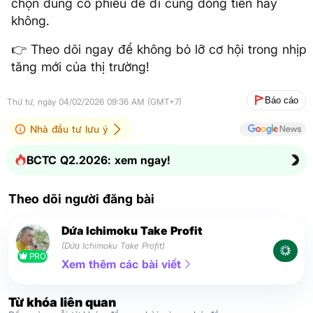
chọn đúng cổ phiếu để đi cùng dòng tiền hay
không.
👉 Theo dõi ngay để không bỏ lỡ cơ hội trong nhịp
tăng mới của thị trường!
Báo cáo
Thứ tư, ngày 04/02/2026 09:36 AM (GMT+7)
Nhà đầu tư lưu ý
BCTC Q2.2026: xem ngay!
Theo dõi người đăng bài
Dứa Ichimoku Take Profit
(Dứa Ichimoku Take Profit)
PRO
Xem thêm các bài viết
Từ khóa liên quan