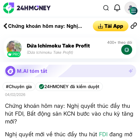
Chứng khoán hôm nay: Nghị
Tải App
quyết thúc đẩy thu hút FDI, Bất
động sản KCN bước vào chu kỳ
400+ theo dõi
Dứa Ichimoku Take Profit
tăng mới?
(Dứa Ichimoku Take Profit)
PRO
M.AI tóm tắt
#Chuyên gia
24HMONEY đã kiểm duyệt
04/02/2026
Chứng khoán hôm nay: Nghị quyết thúc đẩy thu
hút FDI, Bất động sản KCN bước vào chu kỳ tăng
mới?
Nghị quyết mới về thúc đẩy thu hút
FDI
đang mở