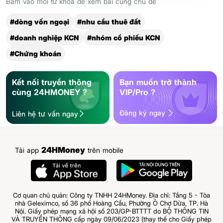
Bấm vào mỗi từ khóa để xem bài cùng chủ đề
#dòng vốn ngoại
#nhu cầu thuê đất
#doanh nghiệp KCN
#nhóm cổ phiếu KCN
#Chứng khoán
Kết nối truyền thông
Bạn muốn trở thành
cùng 24HMONEY ?
VIP/Pro ?
Đăng ký ngay
Liên hệ tư vấn ngay
24HMoney
Tải app
trên mobile
Cơ quan chủ quản: Công ty TNHH 24HMoney. Địa chỉ: Tầng 5 - Tòa
nhà Geleximco, số 36 phố Hoàng Cầu, Phường Ô Chợ Dừa, TP. Hà
Nội. Giấy phép mạng xã hội số 203/GP-BTTTT do BỘ THÔNG TIN
VÀ TRUYỀN THÔNG cấp ngày 09/06/2023 (thay thế cho Giấy phép