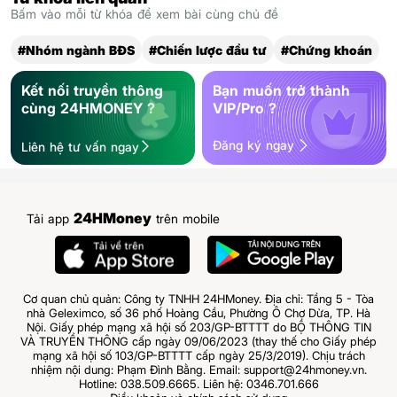
Bấm vào mỗi từ khóa để xem bài cùng chủ đề
#Nhóm ngành BĐS
#Chiến lược đầu tư
#Chứng khoán
Kết nối truyền thông
Bạn muốn trở thành
cùng 24HMONEY ?
VIP/Pro ?
Đăng ký ngay
Liên hệ tư vấn ngay
24HMoney
Tải app
trên mobile
Cơ quan chủ quản: Công ty TNHH 24HMoney. Địa chỉ: Tầng 5 - Tòa
nhà Geleximco, số 36 phố Hoàng Cầu, Phường Ô Chợ Dừa, TP. Hà
Nội. Giấy phép mạng xã hội số 203/GP-BTTTT do BỘ THÔNG TIN
VÀ TRUYỀN THÔNG cấp ngày 09/06/2023 (thay thế cho Giấy phép
mạng xã hội số 103/GP-BTTTT cấp ngày 25/3/2019). Chịu trách
nhiệm nội dung: Phạm Đình Bằng. Email: support@24hmoney.vn.
Hotline: 038.509.6665. Liên hệ: 0346.701.666