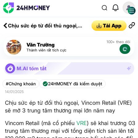
Chịu sức ép từ đối thủ ngoại,
Tải App
Vincom Retail (VRE) sẽ mở 3 trung
tâm thương mại lớn năm nay
100+ theo dõi
Văn Trường
Thành viên rất tích cực
M.AI tóm tắt
#Chứng khoán
24HMONEY đã kiểm duyệt
14/01/2025
Chịu sức ép từ đối thủ ngoại, Vincom Retail (VRE)
sẽ mở 3 trung tâm thương mại lớn năm nay
Vincom Retail (mã cổ phiếu
VRE
) sẽ khai trương 03
trung tâm thương mại với tổng diện tích sàn lên tới