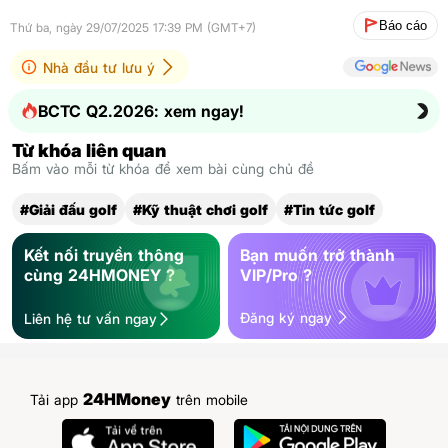
Báo cáo
Thứ ba, ngày 29/07/2025 17:39 PM (GMT+7)
Nhà đầu tư lưu ý
BCTC Q2.2026: xem ngay!
Từ khóa liên quan
Bấm vào mỗi từ khóa để xem bài cùng chủ đề
#Giải đấu golf
#Kỹ thuật chơi golf
#Tin tức golf
Kết nối truyền thông
Bạn muốn trở thành
cùng 24HMONEY ?
VIP/Pro ?
Đăng ký ngay
Liên hệ tư vấn ngay
24HMoney
Tải app
trên mobile