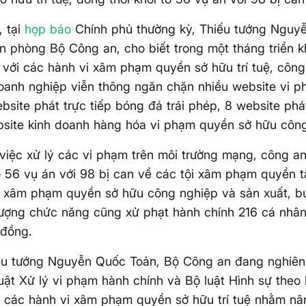
, tại
họp báo
Chính phủ thường kỳ, Thiếu tướng Nguy
 phòng Bộ Công an, cho biết trong một tháng triển k
 với các hành vi xâm phạm quyền sở hữu trí tuệ, côn
oanh nghiệp viễn thông ngăn chặn nhiều website vi p
bsite phát trực tiếp bóng đá trái phép, 8 website phá
site kinh doanh hàng hóa vi phạm quyền sở hữu công
việc xử lý các vi phạm trên môi trường mạng, công a
ố 56 vụ án với 98 bị can về các tội xâm phạm quyền t
n, xâm phạm quyền sở hữu công nghiệp và sản xuất, 
lượng chức năng cũng xử phạt hành chính 216 cá nhân 
 đồng.
ếu tướng Nguyễn Quốc Toản, Bộ Công an đang nghiên 
uật Xử lý vi phạm hành chính và Bộ luật Hình sự theo
ới các hành vi xâm phạm quyền sở hữu trí tuệ nhằm n