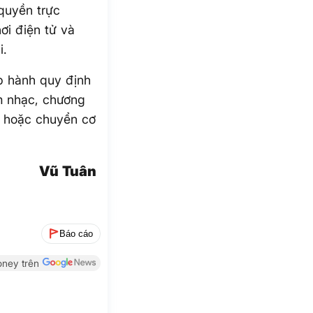
quyền trực
ơi điện tử và
i.
ấp hành quy định
m nhạc, chương
lý hoặc chuyển cơ
Vũ Tuân
Báo cáo
ney trên