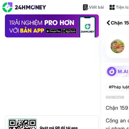
Viết bài
Tiện í
Chặn 15
M.AI
#Pháp luậ
03/06/2026
Chặn 159
Công an đ
Quét mã QR để tải app
vi phạm s