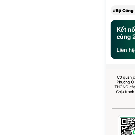
#Bộ Công 
Kết nố
cùng 
Liên h
Cơ quan c
Phường Ô 
THÔNG cấp 
Chịu trách