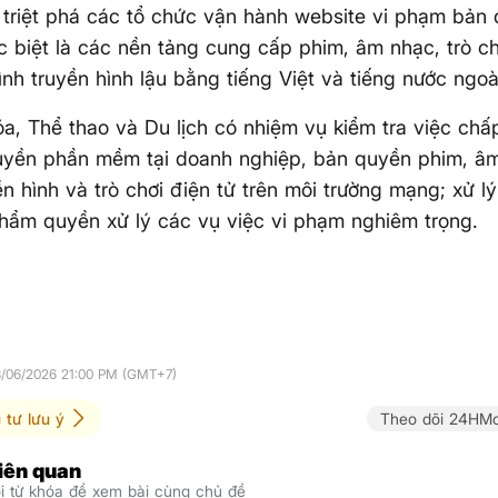
 triệt phá các tổ chức vận hành website vi phạm bản 
c biệt là các nền tảng cung cấp phim, âm nhạc, trò ch
ình truyền hình lậu bằng tiếng Việt và tiếng nước ngoà
a, Thể thao và Du lịch có nhiệm vụ kiểm tra việc ch
uyền phần mềm tại doanh nghiệp, bản quyền phim, â
yền hình và trò chơi điện tử trên môi trường mạng; xử 
hẩm quyền xử lý các vụ việc vi phạm nghiêm trọng.
3/06/2026 21:00 PM (GMT+7)
 tư lưu ý
Theo dõi 24HMo
liên quan
 từ khóa để xem bài cùng chủ đề