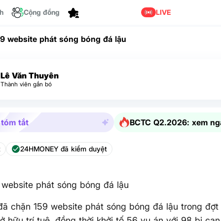
ch
Cộng đồng
Tùy chỉnh
LIVE
9 website phát sóng bóng đá lậu
Lê Văn Thuyên
Thành viên gắn bó
 tóm tắt
BCTC Q2.2026: xem ng
t
24HMONEY đã kiểm duyệt
 website phát sóng bóng đá lậu
ã chặn 159 website phát sóng bóng đá lậu trong đợt
ở hữu trí tuệ, đồng thời khởi tố 56 vụ án với 98 bị can