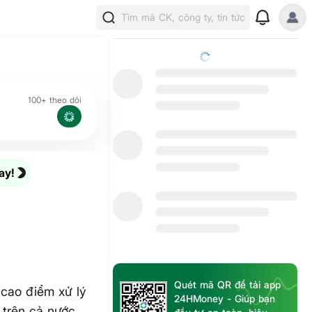
Tìm mã CK, công ty, tin tức
100+ theo dõi
ay!
Quét mã QR để tải app
 cao điểm xử lý
24HMoney - Giúp bạn
 trên cả nước.