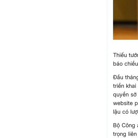
Thiếu tướ
báo chiều
Đầu thán
triển kha
quyền sở 
website p
lậu có lư
Bộ Công a
trọng liê