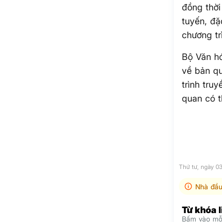
đồng thời
tuyến, đặ
chương tr
Bộ Văn hó
về bản q
trình tru
quan có t
Thứ tư, ngày 0
Nhà đầu
Từ khóa 
Bấm vào mỗi