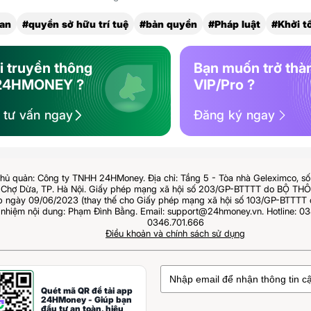
an
#quyền sở hữu trí tuệ
#bản quyền
#Pháp luật
#Khởi t
i truyền thông
Bạn muốn trở thà
24HMONEY ?
VIP/Pro ?
ệ tư vấn ngay
Đăng ký ngay
hủ quản: Công ty TNHH 24HMoney. Địa chỉ: Tầng 5 - Tòa nhà Geleximco, s
Chợ Dừa, TP. Hà Nội. Giấy phép mạng xã hội số 203/GP-BTTTT do BỘ T
ngày 09/06/2023 (thay thế cho Giấy phép mạng xã hội số 103/GP-BTTTT 
 nhiệm nội dung: Phạm Đình Bằng. Email: support@24hmoney.vn. Hotline: 03
0346.701.666
Điều khoản và chính sách sử dụng
Quét mã QR để tải app
24HMoney - Giúp bạn
đầu tư an toàn, hiệu