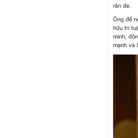
răn đe.
Ông đề ng
hữu trí t
mình, đồn
mạnh và b