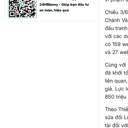
24HMoney - Giúp bạn đầu tư
an toàn, hiệu quả
Chiều 3/6
Chánh Văn
đấu tranh
với các d
có 159 we
và 27 web
Cùng với 
đã khởi t
liên qua
giả. Lực 
850 triệu
Theo Thi
sửa đổi L
tài đối v