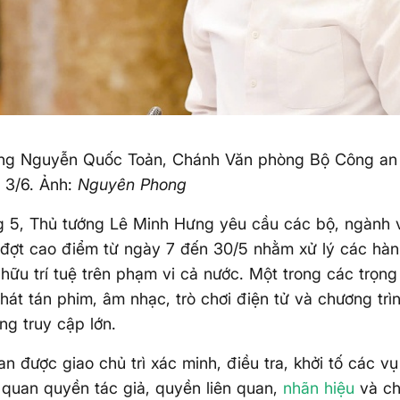
ng Nguyễn Quốc Toản, Chánh Văn phòng Bộ Công an tr
 3/6. Ảnh:
Nguyên Phong
g 5, Thủ tướng Lê Minh Hưng yêu cầu các bộ, ngành 
i đợt cao điểm từ ngày 7 đến 30/5 nhằm xử lý các hà
hữu trí tuệ trên phạm vi cả nước. Một trong các trọng 
hát tán phim, âm nhạc, trò chơi điện tử và chương trì
ợng truy cập lớn.
n được giao chủ trì xác minh, điều tra, khởi tố các v
n quan quyền tác giả, quyền liên quan,
nhãn hiệu
và chỉ