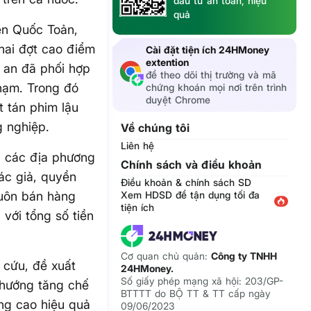
đầu tư an toàn, hiệu
quả
ễn Quốc Toản,
hai đợt cao điểm
Cài đặt tiện ích 24HMoney
extention
g an đã phối hợp
để theo dõi thị trường và mã
hạm. Trong đó
chứng khoán mọi nơi trên trình
duyệt Chrome
t tán phim lậu
 nghiệp.
Về chúng tôi
Liên hệ
n các địa phương
Chính sách và điều khoản
ác giả, quyền
Điều khoản & chính sách SD
buôn bán hàng
Xem HDSD để tận dụng tối đa
tiện ích
với tổng số tiền
Cơ quan chủ quản:
Công ty TNHH
cứu, đề xuất
24HMoney.
Số giấy phép mạng xã hội: 203/GP-
 hướng tăng chế
BTTTT do BỘ TT & TT cấp ngày
âng cao hiệu quả
09/06/2023