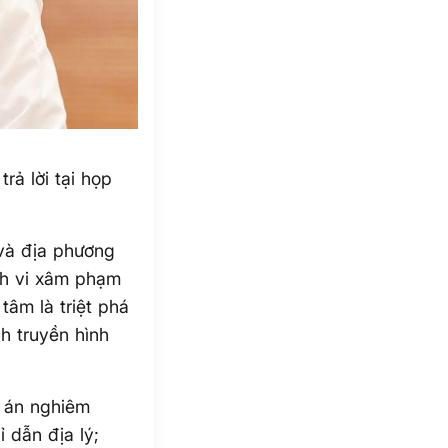
ả lời tại họp
và địa phương
nh vi xâm phạm
tâm là triệt phá
nh truyền hình
ụ án nghiêm
 dẫn địa lý;