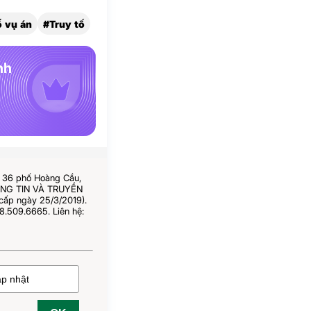
ố vụ án
#Truy tố
nh
ố 36 phố Hoàng Cầu,
HÔNG TIN VÀ TRUYỀN
cấp ngày 25/3/2019).
8.509.6665. Liên hệ: