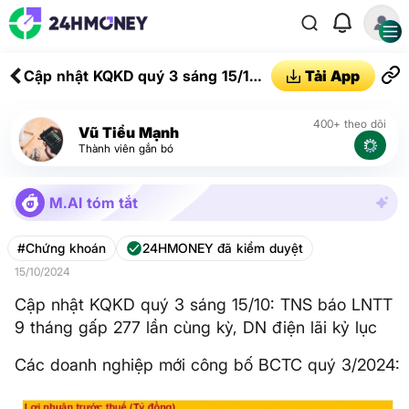
Cập nhật KQKD quý 3 sáng 15/10:
Tải App
TNS báo LNTT 9 tháng gấp 277
lần cùng kỳ, DN điện lãi kỷ lục
400+ theo dõi
Vũ Tiểu Mạnh
Thành viên gắn bó
M.AI tóm tắt
#Chứng khoán
24HMONEY đã kiểm duyệt
15/10/2024
Cập nhật KQKD quý 3 sáng 15/10: TNS báo LNTT
9 tháng gấp 277 lần cùng kỳ, DN điện lãi kỷ lục
Các doanh nghiệp mới công bố BCTC quý 3/2024: