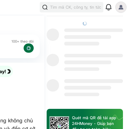
Tìm mã CK, công ty, tin tức
100+ theo dõi
ay!
Quét mã QR để tải app
ũng không chủ
24HMoney - Giúp bạn
ân và đến cơ sở