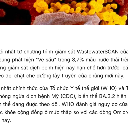
ới nhất từ chương trình giám sát WastewaterSCAN củ
cũng phát hiện "Ve sầu" trong 3,7% mẫu nước thải tr
ng giám sát dịch bệnh hiện nay hạn chế hơn trước, c
eo dõi chặt chẽ đường lây truyền của chủng mới này.
nhật chính thức của Tổ chức Y tế thế giới (WHO) và
hòng ngừa dịch bệnh Mỹ (CDC), biến thể BA.3.2 hiện
 thể đang được theo dõi. WHO đánh giá nguy cơ của
ức khỏe cộng đồng ở mức thấp so với các dòng Omicr
 nay.