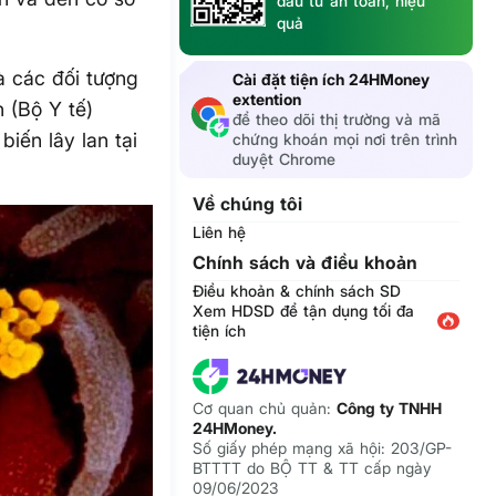
đầu tư an toàn, hiệu
quả
à các đối tượng
Cài đặt tiện ích 24HMoney
extention
 (Bộ Y tế)
để theo dõi thị trường và mã
iến lây lan tại
chứng khoán mọi nơi trên trình
duyệt Chrome
Về chúng tôi
Liên hệ
Chính sách và điều khoản
Điều khoản & chính sách SD
Xem HDSD để tận dụng tối đa
tiện ích
Cơ quan chủ quản:
Công ty TNHH
24HMoney.
Số giấy phép mạng xã hội: 203/GP-
BTTTT do BỘ TT & TT cấp ngày
09/06/2023