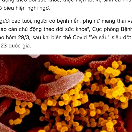
có biểu hiện nghi ngờ.
ười cao tuổi, người có bệnh nền, phụ nữ mang thai v
ao cần chủ động theo dõi sức khỏe", Cục phòng Bệnh
o hôm 29/3, sau khi biến thể Covid "Ve sầu" siêu đột b
23 quốc gia.