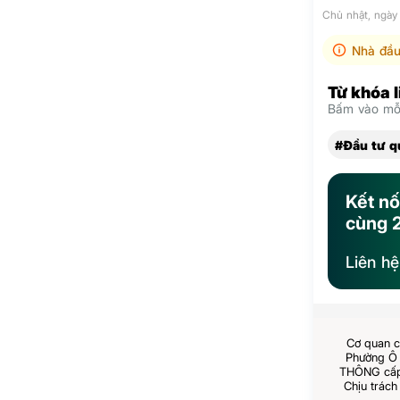
Chủ nhật, ngày
Nhà đầu
Từ khóa 
Bấm vào mỗi
#Đầu tư q
Kết nố
cùng 
Liên h
Cơ quan c
Phường Ô 
THÔNG cấp 
Chịu trách