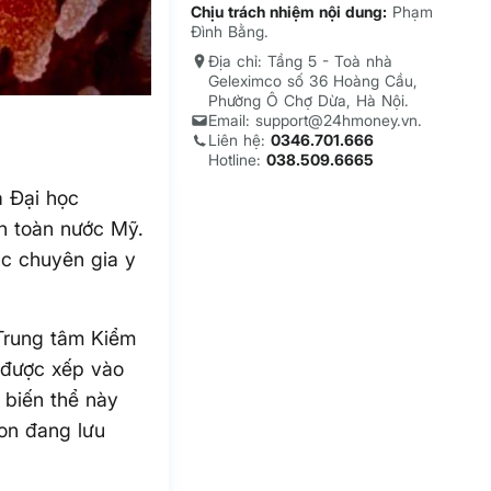
Chịu trách nhiệm nội dung:
Phạm
Đình Bằng.
Địa chỉ: Tầng 5 - Toà nhà
Geleximco số 36 Hoàng Cầu,
Phường Ô Chợ Dừa, Hà Nội.
Email: support@24hmoney.vn.
Liên hệ:
0346.701.666
Hotline:
038.509.6665
a Đại học
ên toàn nước Mỹ.
ác chuyên gia y
 Trung tâm Kiểm
 được xếp vào
 biến thể này
on đang lưu