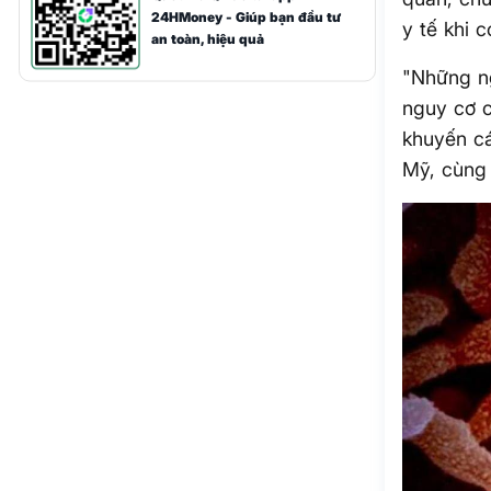
24HMoney - Giúp bạn đầu tư
y tế khi 
an toàn, hiệu quả
"Những ng
nguy cơ c
khuyến cá
Mỹ, cùng 