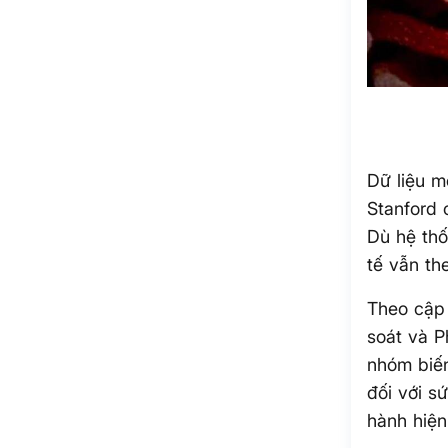
Dữ liệu m
Stanford 
Dù hệ thố
tế vẫn th
Theo cập 
soát và P
nhóm biến
đối với s
hành hiện