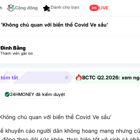
ch
Cộng đồng
Dành cho bạn
LIVE
: 'Không chủ quan với biến thể Covid Ve sầu'
Đình Bằng
Thành viên gắn bó
 tóm tắt
BCTC Q2.2026: xem ng
24HMONEY đã kiểm duyệt
'Không chủ quan với biến thể Covid Ve sầu'
tế khuyến cáo người dân không hoang mang nhưng c
 động theo dõi sức khỏe, thực hiện tốt vệ sinh cá nh