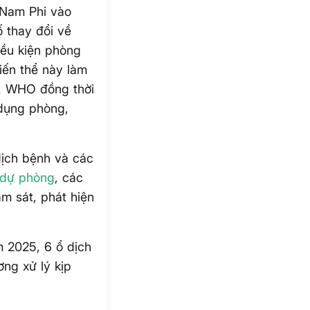
i Nam Phi vào
ố thay đổi về
iều kiện phòng
iến thể này làm
g. WHO đồng thời
 dụng phòng,
 dịch bệnh và các
dự phòng
, các
m sát, phát hiện
m 2025, 6 ổ dịch
ng xử lý kịp