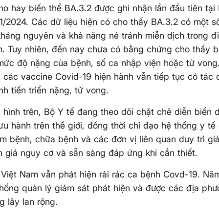
ho hay biến thể BA.3.2 được ghi nhận lần đầu tiên tạ
1/2024. Các dữ liệu hiện có cho thấy BA.3.2 có một s
kháng nguyên và khả năng né tránh miễn dịch trong đ
m. Tuy nhiên, đến nay chưa có bằng chứng cho thấy b
 mức độ nặng của bệnh, số ca nhập viện hoặc tử von
 các vaccine Covid-19 hiện hành vẫn tiếp tục có tác
h tiến triển nặng, tử vong.
h hình trên, Bộ Y tế đang theo dõi chặt chẽ diễn biến
lưu hành trên thế giới, đồng thời chỉ đạo hệ thống y tế
m bệnh, chữa bệnh và các đơn vị liên quan duy trì giá
 giá nguy cơ và sẵn sàng đáp ứng khi cần thiết.
 Việt Nam vẫn phát hiện rải rác ca bệnh Covd-19. Nă
hống quản lý giám sát phát hiện và được các địa phươ
g lây lan rộng.