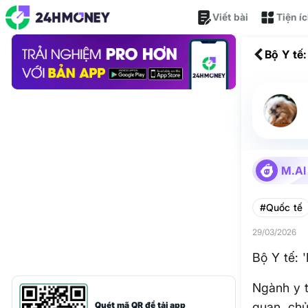
Viết bài
Tiện í
Bộ Y tế
M.AI
#Quốc tế
29/03/2026
Bộ Y tế: 
Ngành y 
Quét mã QR để tải app
quan, chủ