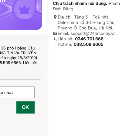
nh
Chịu trách nhiệm nội dung:
Phạm
Đình Bằng.
Địa chỉ: Tầng 5 - Toà nhà
Geleximco số 36 Hoàng Cầu,
Phường Ô Chợ Dừa, Hà Nội.
Email: support@24hmoney.vn.
Liên hệ:
0346.701.666
Hotline:
038.509.6665
ố 36 phố Hoàng Cầu,
HÔNG TIN VÀ TRUYỀN
cấp ngày 25/3/2019).
8.509.6665. Liên hệ:
OK