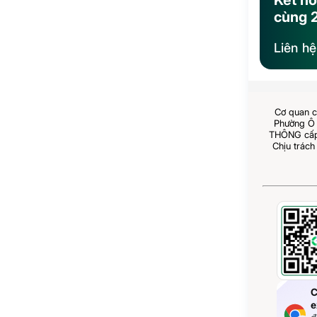
Kết nố
cùng 
Liên h
Cơ quan c
Phường Ô 
THÔNG cấp 
Chịu trách
C
e