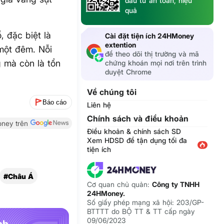
đầu tư an toàn, hiệu
quả
, đặc biệt là
Cài đặt tiện ích 24HMoney
extention
 một đêm. Nỗi
để theo dõi thị trường và mã
g mà còn là tổn
chứng khoán mọi nơi trên trình
duyệt Chrome
Về chúng tôi
Báo cáo
Liên hệ
Chính sách và điều khoản
ney trên
Điều khoản & chính sách SD
Xem HDSD để tận dụng tối đa
tiện ích
#Châu Á
Cơ quan chủ quản:
Công ty TNHH
24HMoney.
Số giấy phép mạng xã hội: 203/GP-
BTTTT do BỘ TT & TT cấp ngày
09/06/2023