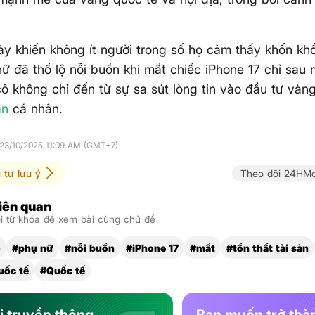
ày khiến không ít người trong số họ cảm thấy khốn khổ
ữ đã thổ lộ nỗi buồn khi mất chiếc iPhone 17 chỉ sau
ô không chỉ đến từ sự sa sút lòng tin vào đầu tư vàn
ản
cá nhân.
 23/10/2025 11:09 AM (GMT+7)
 tư lưu ý
Theo dõi 24HMo
liên quan
 từ khóa để xem bài cùng chủ đề
ổ
#phụ nữ
#nỗi buồn
#iPhone 17
#mất
#tổn thất tài sản
uốc tế
#Quốc tế