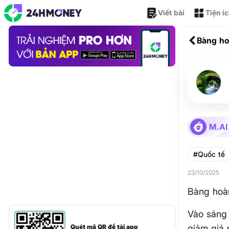
Viết bài
Tiện í
Bàng ho
M.AI
#Quốc tế
23/10/2025
Bàng hoà
Vào sáng 
Quét mã QR để tải app
giảm giá 