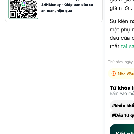
24HMoney - Giúp bạn đầu tư
giảm lớn.
an toàn, hiệu quả
Sự kiện n
một phụ n
đau của c
thất
tài s
Thứ năm, ngày
Nhà đầu
Từ khóa 
Bấm vào mỗi
#khốn kh
#Đầu tư q