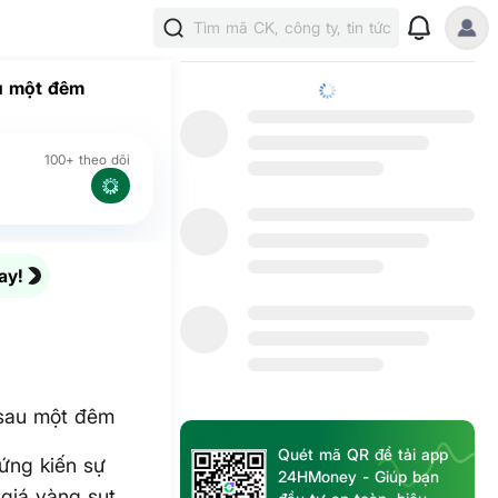
Tìm mã CK, công ty, tin tức
au một đêm
100+ theo dõi
ay!
 sau một đêm
Quét mã QR để tải app
ứng kiến sự
24HMoney - Giúp bạn
 giá vàng sụt