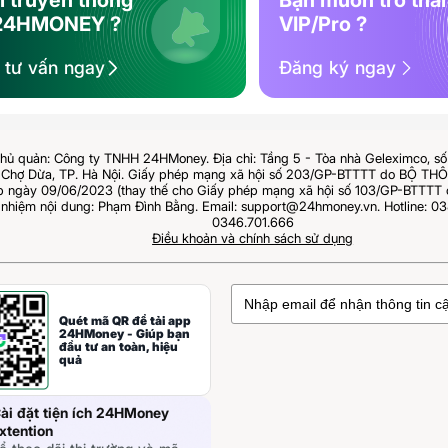
i truyền thông
Bạn muốn trở thà
24HMONEY ?
VIP/Pro ?
ệ tư vấn ngay
Đăng ký ngay
hủ quản: Công ty TNHH 24HMoney. Địa chỉ: Tầng 5 - Tòa nhà Geleximco, s
Chợ Dừa, TP. Hà Nội. Giấy phép mạng xã hội số 203/GP-BTTTT do BỘ T
ngày 09/06/2023 (thay thế cho Giấy phép mạng xã hội số 103/GP-BTTTT 
 nhiệm nội dung: Phạm Đình Bằng. Email: support@24hmoney.vn. Hotline: 03
0346.701.666
Điều khoản và chính sách sử dụng
Quét mã QR để tải app
24HMoney - Giúp bạn
đầu tư an toàn, hiệu
quả
ài đặt tiện ích 24HMoney
xtention