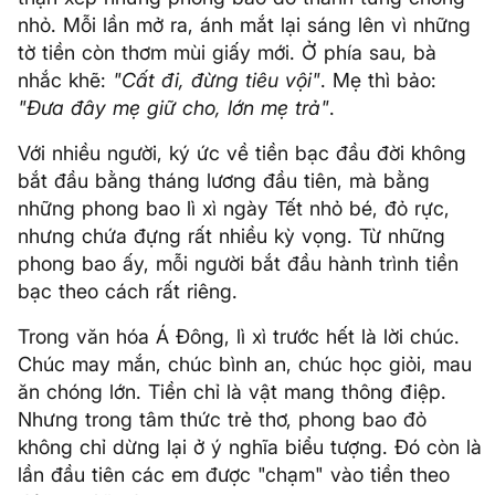
nhỏ. Mỗi lần mở ra, ánh mắt lại sáng lên vì những
tờ tiền còn thơm mùi giấy mới. Ở phía sau, bà
nhắc khẽ:
"Cất đi, đừng tiêu vội"
. Mẹ thì bảo:
"Đưa đây mẹ giữ cho, lớn mẹ trả"
.
Với nhiều người, ký ức về tiền bạc đầu đời không
bắt đầu bằng tháng lương đầu tiên, mà bằng
những phong bao lì xì ngày Tết nhỏ bé, đỏ rực,
nhưng chứa đựng rất nhiều kỳ vọng. Từ những
phong bao ấy, mỗi người bắt đầu hành trình tiền
bạc theo cách rất riêng.
Trong văn hóa Á Đông, lì xì trước hết là lời chúc.
Chúc may mắn, chúc bình an, chúc học giỏi, mau
ăn chóng lớn. Tiền chỉ là vật mang thông điệp.
Nhưng trong tâm thức trẻ thơ, phong bao đỏ
không chỉ dừng lại ở ý nghĩa biểu tượng. Đó còn là
lần đầu tiên các em được "chạm" vào tiền theo