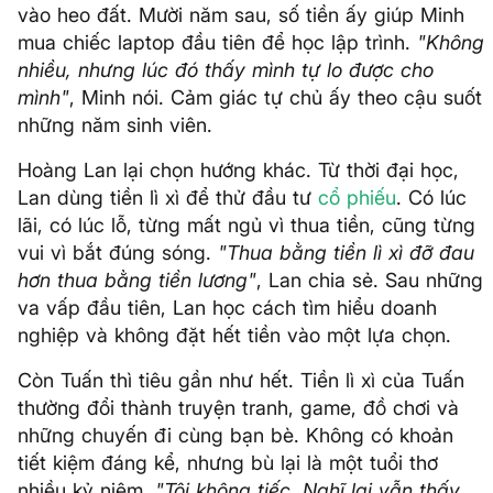
vào heo đất. Mười năm sau, số tiền ấy giúp Minh
mua chiếc laptop đầu tiên để học lập trình.
"Không
nhiều, nhưng lúc đó thấy mình tự lo được cho
mình"
, Minh nói. Cảm giác tự chủ ấy theo cậu suốt
những năm sinh viên.
Hoàng Lan lại chọn hướng khác. Từ thời đại học,
Lan dùng tiền lì xì để thử đầu tư
cổ phiếu
. Có lúc
lãi, có lúc lỗ, từng mất ngủ vì thua tiền, cũng từng
vui vì bắt đúng sóng.
"Thua bằng tiền lì xì đỡ đau
hơn thua bằng tiền lương"
, Lan chia sẻ. Sau những
va vấp đầu tiên, Lan học cách tìm hiểu doanh
nghiệp và không đặt hết tiền vào một lựa chọn.
Còn Tuấn thì tiêu gần như hết. Tiền lì xì của Tuấn
thường đổi thành truyện tranh, game, đồ chơi và
những chuyến đi cùng bạn bè. Không có khoản
tiết kiệm đáng kể, nhưng bù lại là một tuổi thơ
nhiều kỷ niệm.
"Tôi không tiếc. Nghĩ lại vẫn thấy