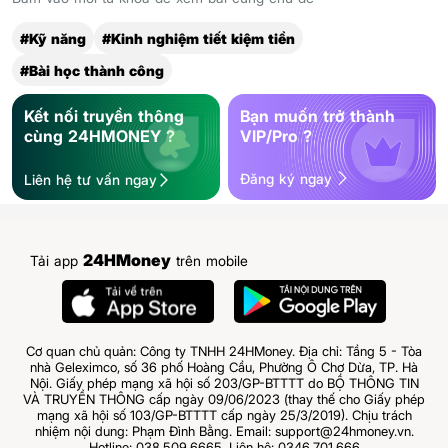
#Kỹ năng
#Kinh nghiệm tiết kiệm tiền
#Bài học thành công
Kết nối truyền thông
Bạn muốn trở thành
cùng 24HMONEY ?
VIP/Pro ?
Đăng ký ngay
Liên hệ tư vấn ngay
24HMoney
Tải app
trên mobile
Cơ quan chủ quản: Công ty TNHH 24HMoney. Địa chỉ: Tầng 5 - Tòa
nhà Geleximco, số 36 phố Hoàng Cầu, Phường Ô Chợ Dừa, TP. Hà
Nội. Giấy phép mạng xã hội số 203/GP-BTTTT do BỘ THÔNG TIN
VÀ TRUYỀN THÔNG cấp ngày 09/06/2023 (thay thế cho Giấy phép
mạng xã hội số 103/GP-BTTTT cấp ngày 25/3/2019). Chịu trách
nhiệm nội dung: Phạm Đình Bằng. Email: support@24hmoney.vn.
Hotline: 038.509.6665. Liên hệ: 0346.701.666