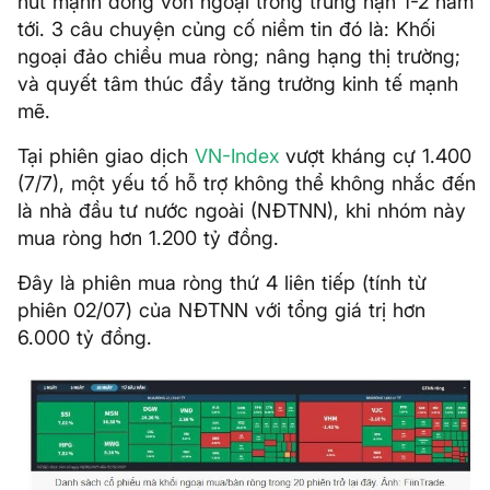
hút mạnh dòng vốn ngoại trong trung hạn 1-2 năm
tới. 3 câu chuyện củng cố niềm tin đó là: Khối
ngoại đảo chiều mua ròng; nâng hạng thị trường;
và quyết tâm thúc đẩy tăng trưởng kinh tế mạnh
mẽ.
Tại phiên giao dịch
VN-Index
vượt kháng cự 1.400
(7/7), một yếu tố hỗ trợ không thể không nhắc đến
là nhà đầu tư nước ngoài (NĐTNN), khi nhóm này
mua ròng hơn 1.200 tỷ đồng.
Đây là phiên mua ròng thứ 4 liên tiếp (tính từ
phiên 02/07) của NĐTNN với tổng giá trị hơn
6.000 tỷ đồng.