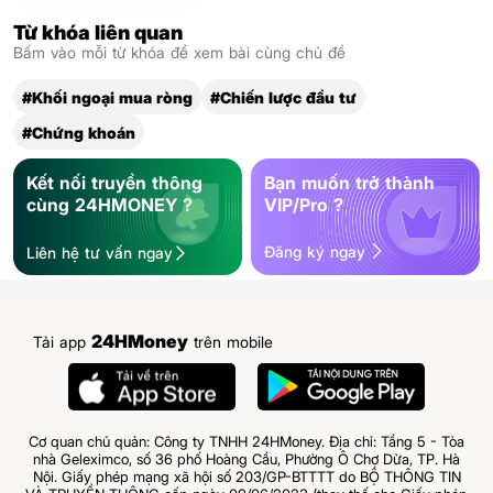
Từ khóa liên quan
Bấm vào mỗi từ khóa để xem bài cùng chủ đề
#Khối ngoại mua ròng
#Chiến lược đầu tư
#Chứng khoán
Kết nối truyền thông
Bạn muốn trở thành
cùng 24HMONEY ?
VIP/Pro ?
Đăng ký ngay
Liên hệ tư vấn ngay
24HMoney
Tải app
trên mobile
Cơ quan chủ quản: Công ty TNHH 24HMoney. Địa chỉ: Tầng 5 - Tòa
nhà Geleximco, số 36 phố Hoàng Cầu, Phường Ô Chợ Dừa, TP. Hà
Nội. Giấy phép mạng xã hội số 203/GP-BTTTT do BỘ THÔNG TIN