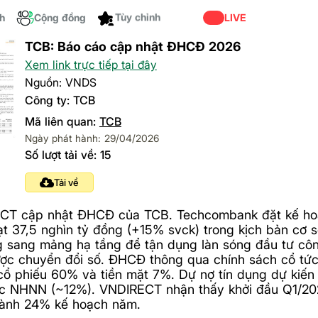
ch
Cộng đồng
Tùy chỉnh
LIVE
TCB: Báo cáo cập nhật ĐHCĐ 2026
Xem link trực tiếp tại đây
Nguồn: VNDS
Công ty: TCB
Mã liên quan:
TCB
Ngày phát hành: 29/04/2026
Số lượt tải về: 15
Tải về
CT cập nhật ĐHCĐ của TCB. Techcombank đặt kế h
t 37,5 nghìn tỷ đồng (+15% svck) trong kịch bản cơ 
 sang mảng hạ tầng để tận dụng làn sóng đầu tư côn
ược chuyển đổi số. ĐHCĐ thông qua chính sách cổ t
cổ phiếu 60% và tiền mặt 7%. Dự nợ tín dụng dự kiến
c NHNN (~12%). VNDIRECT nhận thấy khởi đầu Q1/202
hành 24% kế hoạch năm.