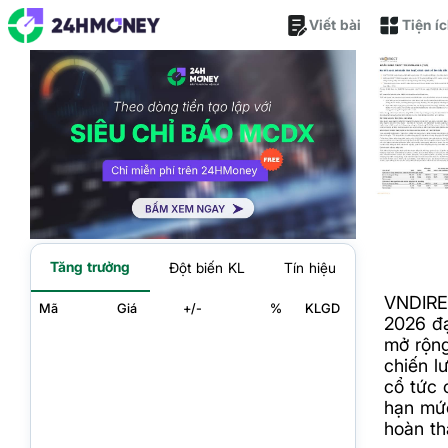
Viết bài
Tiện í
Tăng trưởng
Đột biến KL
Tín hiệu
VNDIRE
Mã
Giá
+/-
%
KLGD
2026 đạ
mở rộng
chiến l
cổ tức 
hạn mứ
hoàn t