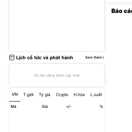
Báo cá
Lịch cổ tức và phát hành
Xem thêm
Dữ liệu đang được cập nhật
VN
T.giới
Tỷ giá
Crypto
H.hóa
L.suất
Mã
Giá
+/-
%