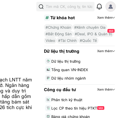
Tìm mã CK, công ty, tin tức
Từ khóa hot
Xem thêm
#Chứng Khoán
#Kênh chuyên Gia
Mới
#Bất Động Sản
#Deal, IPO & Quản trị
Video
#Tài Chính
#Quốc Tế
Dữ liệu thị trường
Xem thêm
Dữ liệu thị trường
Tổng quan VN-INDEX
Dữ liệu nhóm ngành
oạch LNTT năm
sở. Ngân hàng
Công cụ đầu tư
Xem thêm
g và duy trì
ức hấp dẫn gồm
Phân tích kỹ thuật
 tăng bám sát
6 tích cực khi
Lọc CP theo tín hiệu PTKT
Mới
Bảng giá chứng khoán