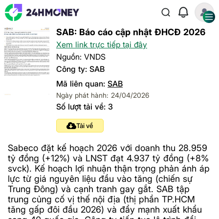
SAB: Báo cáo cập nhật ĐHCĐ 2026
Xem link trực tiếp tại đây
Nguồn: VNDS
Công ty: SAB
Mã liên quan:
SAB
Ngày phát hành: 24/04/2026
Số lượt tải về: 3
Tải về
Sabeco đặt kế hoạch 2026 với doanh thu 28.959
tỷ đồng (+12%) và LNST đạt 4.937 tỷ đồng (+8%
svck). Kế hoạch lợi nhuận thận trọng phản ánh áp
lực từ giá nguyên liệu đầu vào tăng (chiến sự
Trung Đông) và cạnh tranh gay gắt. SAB tập
trung củng cố vị thế nội địa (thị phần TP.HCM
tăng gấp đôi đầu 2026) và đẩy mạnh xuất khẩu