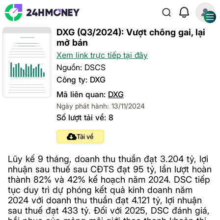
DXG (Q3/2024): Vượt chông gai, lại
mở bán
Xem link trực tiếp tại đây
Nguồn: DSCS
Công ty: DXG
Mã liên quan:
DXG
Ngày phát hành: 13/11/2024
Số lượt tải về: 8
Tải về
Lũy kế 9 tháng, doanh thu thuần đạt 3.204 tỷ, lợi
nhuận sau thuế sau CĐTS đạt 95 tỷ, lần lượt hoàn
thành 82% và 42% kế hoạch năm 2024. DSC tiếp
tục duy trì dự phóng kết quả kinh doanh năm
2024 với doanh thu thuần đạt 4.121 tỷ, lợi nhuận
sau thuế đạt 433 tỷ. Đối với 2025, DSC đánh giá,