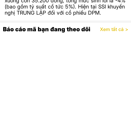
xuống còn 35.200 đồng, tổng mức sinh lời là -4%
(bao gồm tỷ suất cổ tức 5%). Hiện tại SSI khuyến
nghị TRUNG LẬP đối với cổ phiếu DPM.
Báo cáo mã bạn đang theo dõi
Xem tất cả >