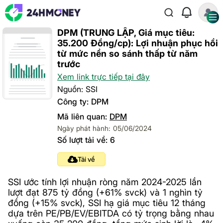
DPM (TRUNG LẬP, Giá mục tiêu:
35.200 Đồng/cp): Lợi nhuận phục hồi
từ mức nền so sánh thấp từ năm
trước
Xem link trực tiếp tại đây
Nguồn: SSI
Công ty: DPM
Mã liên quan:
DPM
Ngày phát hành: 05/06/2024
Số lượt tải về: 6
Tải về
SSI ước tính lợi nhuận ròng năm 2024-2025 lần
lượt đạt 875 tỷ đồng (+61% svck) và 1 nghìn tỷ
đồng (+15% svck), SSI hạ giá mục tiêu 12 tháng
dựa trên PE/PB/EV/EBITDA có tỷ trọng bằng nhau