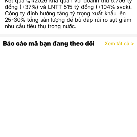
Kết quả Q1/2026 khả quan với doanh thu 5.706 tỷ
đồng (+37%) và LNTT 515 tỷ đồng (+104% svck).
Công ty định hướng tăng tỷ trọng xuất khẩu lên
25-30% tổng sản lượng để bù đắp rủi ro sụt giảm
nhu cầu tiêu thụ trong nước.
Báo cáo mã bạn đang theo dõi
Xem tất cả >