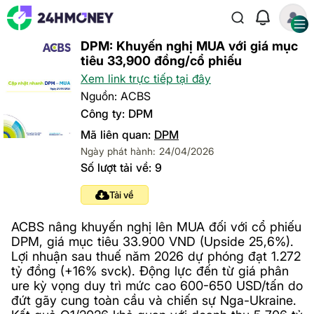
DPM: Khuyến nghị MUA với giá mục
tiêu 33,900 đồng/cổ phiếu
Xem link trực tiếp tại đây
Nguồn: ACBS
Công ty: DPM
Mã liên quan:
DPM
Ngày phát hành: 24/04/2026
Số lượt tải về: 9
Tải về
ACBS nâng khuyến nghị lên MUA đối với cổ phiếu
DPM, giá mục tiêu 33.900 VND (Upside 25,6%).
Lợi nhuận sau thuế năm 2026 dự phóng đạt 1.272
tỷ đồng (+16% svck). Động lực đến từ giá phân
ure kỳ vọng duy trì mức cao 600-650 USD/tấn do
đứt gãy cung toàn cầu và chiến sự Nga-Ukraine.