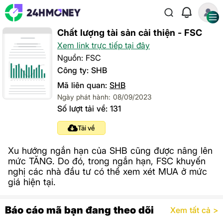
Chất lượng tài sản cải thiện - FSC
Xem link trực tiếp tại đây
Nguồn: FSC
Công ty: SHB
Mã liên quan:
SHB
Ngày phát hành: 08/09/2023
Số lượt tải về: 131
Tải về
Xu hướng ngắn hạn của SHB cũng được nâng lên
mức TĂNG. Do đó, trong ngắn hạn, FSC khuyến
nghị các nhà đầu tư có thể xem xét MUA ở mức
giá hiện tại.
Báo cáo mã bạn đang theo dõi
Xem tất cả >