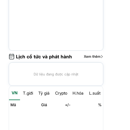
Lịch cổ tức và phát hành
Xem thêm
Dữ liệu đang được cập nhật
VN
T.giới
Tỷ giá
Crypto
H.hóa
L.suất
Mã
Giá
+/-
%