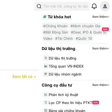
Tìm mã CK, công ty, tin tức
Từ khóa hot
Xem thêm
#Chứng Khoán
#Kênh chuyên Gia
Mới
#Bất Động Sản
#Deal, IPO & Quản trị
Video
#Tài Chính
#Quốc Tế
Dữ liệu thị trường
Xem thêm
Dữ liệu thị trường
Tổng quan VN-INDEX
Dữ liệu nhóm ngành
Xem tất cả >
Công cụ đầu tư
Xem thêm
Phân tích kỹ thuật
Lọc CP theo tín hiệu PTKT
Mới
Bảng giá chứng khoán