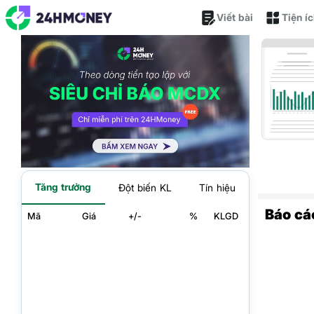
Viết bài
Tiện í
Tăng trưởng
Đột biến KL
Tín hiệu
Báo cá
Mã
Giá
+/-
%
KLGD