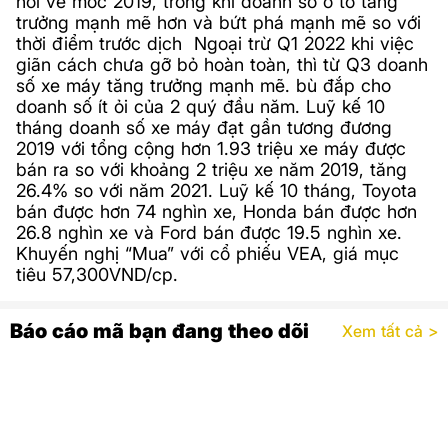
hồi về mốc 2019, trong khi doanh số ô tô tăng
trưởng mạnh mẽ hơn và bứt phá mạnh mẽ so với
thời điểm trước dịch Ngoại trừ Q1 2022 khi việc
giãn cách chưa gỡ bỏ hoàn toàn, thì từ Q3 doanh
số xe máy tăng trưởng mạnh mẽ. bù đắp cho
doanh số ít ỏi của 2 quý đầu năm. Luỹ kế 10
tháng doanh số xe máy đạt gần tương đương
2019 với tổng cộng hơn 1.93 triệu xe máy được
bán ra so với khoảng 2 triệu xe năm 2019, tăng
26.4% so với năm 2021. Luỹ kế 10 tháng, Toyota
bán được hơn 74 nghìn xe, Honda bán được hơn
26.8 nghìn xe và Ford bán được 19.5 nghìn xe.
Khuyến nghị “Mua” với cổ phiếu VEA, giá mục
tiêu 57,300VND/cp.
Báo cáo mã bạn đang theo dõi
Xem tất cả >