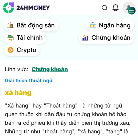
Bất động sản
Ngân hàng
Tài chính
Chứng khoán
Crypto
Lĩnh vực:
Chứng khoán
Giải thích thuật ngữ
xả hàng
"Xả hàng" hay "Thoát hàng" là những từ ngữ
quen thuộc khi dân đầu tư chứng khoán hô hào
bán ra cổ phiếu khi thấy diễn biến thị trường xấu.
Những từ như "thoát hàng", "xả hàng", "táng" là